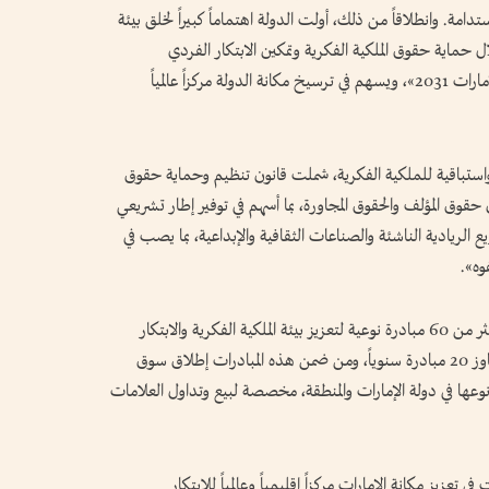
دامة. وانطلاقاً من ذلك، أولت الدولة اهتماماً كبيراً لخلق بيئة
حماية حقوق الملكية الفكرية وتمكين الابتكار الفردي
والمؤسسي، بما يتوافق مع مستهدفات رؤية «نحن الإمارات 2031»، ويسهم في ترسيخ مكانة الدولة مركزاً عالمياً
استباقية للملكية الفكرية، شملت قانون تنظيم وحماية حقوق
ن حقوق المؤلف والحقوق المجاورة، بما أسهم في توفير إطار تشريعي
 الريادية الناشئة والصناعات الثقافية والإبداعية، بما يصب في
وه».
وتابع معاليه: «أطلقت وزارة الاقتصاد والسياحة أكثر من 60 مبادرة نوعية لتعزيز بيئة الملكية الفكرية والابتكار
والإبداع خلال السنوات الثلاث الماضية، بمعدل يتجاوز 20 مبادرة سنوياً، ومن ضمن هذه المبادرات إطلاق سوق
وعها في دولة الإمارات والمنطقة، مخصصة لبيع وتداول العلامات
تعزيز مكانة الإمارات مركزاً إقليمياً وعالمياً للابتكار