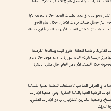
وفيما يتعلق ببراءات الاختراع، حققت الوزارة زيادة تقدر بنحو 12 % في عدد الطلبات المقدمة خلال النصف الأول
202 مقارنة بالفترة ذاتها من 2025، في حين بلغ إجمالي طلبات براءات الاختراع خلال العام الماضي
4,353 طلباً. كما سجلت طلبات شهادات المنفعة نمواً بنسبة 7.14 % خلال النصف الأول من العام الجاري مقارنة
 الفكرية، وخاصة المتعلقة بحقوق البث ومكافحة القرصنة
الرقمية، حيث بلغ إجمالي المواقع المخالفة التي حجبها مركز «إنستا بلوك» التابع للوزارة 31,852 موقعاً خلال عام
26 % في عدد المواقع المحجوبة خلال النصف الأول من العام الحالي مقارنة بالفترة
اً في المعرض المصاحب لاجتماعات المنظمة العالمية للملكية
هات الوطنية المعنية بالملكية الفكرية، وهي جمعية الإمارات
نسخ، وجمعية الناشرين الإماراتيين، ونادي الإمارات العلمي،
ة للتراث.