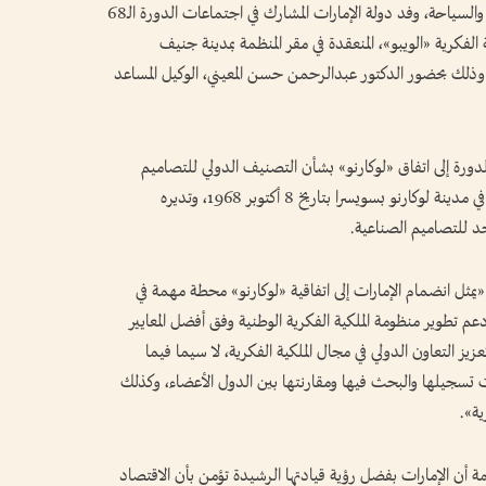
ترأس معالي عبدالله بن طوق المري، وزير الاقتصاد والسياحة، وفد دولة الإمارات المشارك في اجتماعات الدورة الـ68
 الفكرية «الويبو»، المنعقدة في مقر المنظمة بمدينة جنيف
رة من 7 إلى 15 يوليو الجاري، وذلك بحضور الدكتور عبدالرحمن حسن المعيني، الوكيل المساعد
دورة إلى اتفاق «لوكارنو» بشأن التصنيف الدولي للتصاميم
الصناعية. ويُعد هذا الاتفاق معاهدة دولية أُبرمت في مدينة لوكارنو بسويسرا بتاريخ 8 أكتوبر 1968، وتديره
د للتصاميم الصناعية.
«يمثل انضمام الإمارات إلى اتفاقية «لوكارنو» محطة مهمة في
عم تطوير منظومة الملكية الفكرية الوطنية وفق أفضل المعايير
يز التعاون الدولي في مجال الملكية الفكرية، لا سيما فيما
 تسجيلها والبحث فيها ومقارنتها بين الدول الأعضاء، وكذلك
ة».
نظمة أن الإمارات بفضل رؤية قيادتها الرشيدة تؤمن بأن الاقتصاد