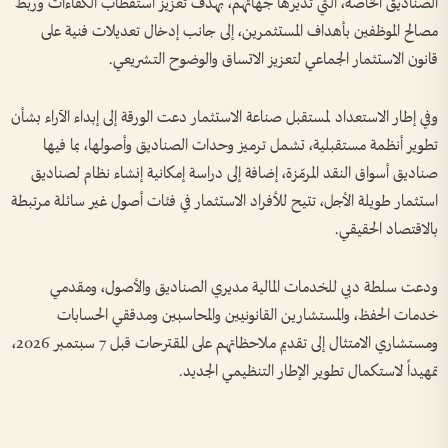
الصناديق الخاصة، التي تديرها جهاتهم، بهدف تعزيز استقطاب الكفاءات وربط
مصالح الموظفين بأهداف المستثمرين، إلى جانب إدخال تعديلات فنية على
قانون الاستثمار الجماعي لتعزيز الاتساق والوضوح التشريعي.
وفي إطار الاستعداد لمستقبل صناعة الاستثمار دعت الورقة إلى إبداء الآراء بشأن
تطوير أنظمة مستقبلية، تشمل ترميز وحدات الصناديق وأصولها، بما فيها
صناديق أسواق النقد المرمّزة، إضافة إلى دراسة إمكانية إنشاء نظام لصناديق
استثمار طويلة الأجل، تتيح للأفراد الاستثمار في فئات أصول غير سائلة مرتبطة
بالاقتصاد الحقيقي.
ودعت سلطة دبي للخدمات المالية مديري الصناديق والأصول، ومقدمي
خدمات الحفظ، والمستشارين القانونيين والمحاسبين ومدققي الحسابات
ومستشاري الامتثال إلى تقديم ملاحظاتهم على المقترحات قبل 7 سبتمبر 2026،
تمهيداً لاستكمال تطوير الإطار التنظيمي الجديد.