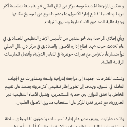
و تعكس المراجعة الجديدة توجه مركز دبي المالي العالمي نحو بناء بيئة تنظيمية أكثر
مرونة وتنافسية لقطاع إدارة الأصول، بما يدعم طموح دبي لترسيخ مكانتها
وجهة عالمية للصناديق الاستثمارية ومديري الثروات.
ويأتي إطلاق المراجعة بعد نحو عقدين من تأسيس الإطار التنظيمي للصناديق في
عام 2006، حيث شهد قطاع إدارة الأصول والصناديق في مركز دبي المالي العالمي
نمواً متسارعاً، بالتزامن مع تغيرات جوهرية في المعايير الدولية، وأفضل الممارسات
الرقابية العالمية.
وتستند المقترحات الجديدة إلى مراجعة إشرافية واسعة ومشاورات مع الجهات
العاملة في السوق، وتهدف إلى تطوير إطار تنظيمي أكثر مرونة يعتمد على تقييم
المخاطر، بما يحقق التوازن بين حماية المستثمرين، وتقليل الأعباء التنظيمية غير
الضرورية، مع تعزيز قدرة المركز على استقطاب مديري الأصول العالميين.
وقالت شارلوت روبينز، مدير عام إدارة السياسات والشؤون القانونية في سلطة
دبي للخدمات المالية، إن قطاع صناديق الاستثمار يمثل ركناً أساسياً في تطور