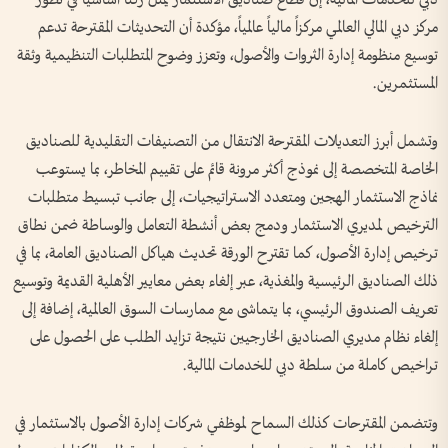
مركز دبي المالي العالمي مركزاً مالياً عالمياً، مؤكدة أن التحديثات المقترحة تدعم
توسيع منظومة إدارة الثروات والأصول، وتعزز وضوح المتطلبات التنظيمية وثقة
المستثمرين.
وتشمل أبرز التعديلات المقترحة الانتقال من التصنيفات التقليدية للصناديق
الخاصة المتخصصة إلى نموذج أكثر مرونة قائم على تقييم المخاطر، بما يستوعب
نماذج الاستثمار الهجين ومتعدد الاستراتيجيات، إلى جانب تبسيط متطلبات
الترخيص لمديري الاستثمار ودمج بعض أنشطة التعامل والوساطة ضمن نطاق
ترخيص إدارة الأصول، كما تقترح الورقة تحديث هياكل الصناديق العامة، بما في
ذلك الصناديق الرئيسية والمغذية، عبر إلغاء بعض معايير الأهلية القديمة وتوسيع
تعريف الصندوق الرئيسي، بما يتماشى مع ممارسات السوق العالمية، إضافة إلى
إلغاء نظام مديري الصناديق الخارجيين نتيجة تزايد الطلب على الحصول على
تراخيص كاملة من سلطة دبي للخدمات المالية.
وتتضمن المقترحات كذلك السماح لموظفي شركات إدارة الأصول بالاستثمار في