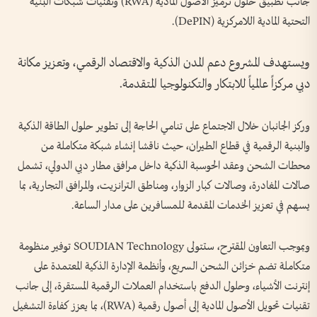
جانب تطبيق حلول ترميز الأصول المادية (RWA) وتقنيات شبكات البنية
التحتية المادية اللامركزية (DePIN).
ويستهدف المشروع دعم المدن الذكية والاقتصاد الرقمي، وتعزيز مكانة
دبي مركزاً عالمياً للابتكار والتكنولوجيا المتقدمة.
وركز الجانبان خلال الاجتماع على تنامي الحاجة إلى تطوير حلول الطاقة الذكية
والبنية الرقمية في قطاع الطيران، حيث ناقشا إنشاء شبكة متكاملة من
محطات الشحن وعقد الحوسبة الذكية داخل مرافق مطار دبي الدولي، تشمل
صالات المغادرة، وصالات كبار الزوار، ومناطق الترانزيت، والمرافق التجارية، بما
يسهم في تعزيز الخدمات المقدمة للمسافرين على مدار الساعة.
وبموجب التعاون المقترح، ستتولى SOUDIAN Technology توفير منظومة
متكاملة تضم خزائن الشحن السريع، وأنظمة الإدارة الذكية المعتمدة على
إنترنت الأشياء، وحلول الدفع باستخدام العملات الرقمية المستقرة، إلى جانب
تقنيات تحويل الأصول المادية إلى أصول رقمية (RWA)، بما يعزز كفاءة التشغيل