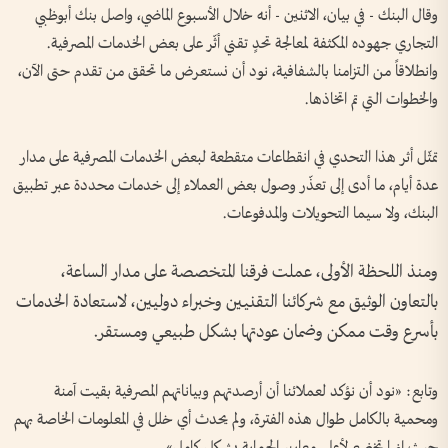
وقال البنك - في بيان، الاثنين - أنه خلال الأسبوع الماضي، واصل بنك أبوظبي
التجاري جهوده المكثفة لمعالجة تحدٍ تقني أثّر على بعض الخدمات المصرفية.
وانطلاقاً من التزامنا بالشفافية، نود أن نستعرض ما تحقق من تقدم حتى الآن،
والخطوات التي تم اتخاذها.
تمثّل أثر هذا التحدي في انقطاعات متقطعة لبعض الخدمات المصرفية على مدار
عدة أيام، ما أدى إلى تعذّر وصول بعض العملاء إلى خدمات محددة عبر تطبيق
البنك، ولا سيما التحويلات والمدفوعات.
ومنذ اللحظة الأولى، عملت فرقنا المتخصصة على مدار الساعة،
بالتعاون الوثيق مع شركائنا التقنيين وخبراء دوليين، لاستعادة الخدمات
بأسرع وقت ممكن وضمان عودتها بشكل طبيعي ومستقر.
وتابع: «نود أن نؤكد لعملائنا أن أرصدتهم وبياناتهم المصرفية بقيت آمنة
ومحمية بالكامل طوال هذه الفترة، ولم يحدث أي خلل في المعلومات الخاصة بهم