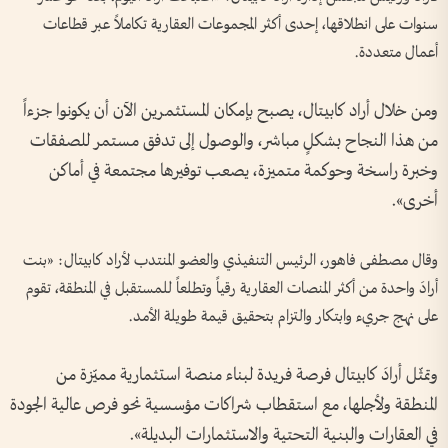
سنوات على انطلاقها، إحدى أكثر المجموعات العقارية تكاملاً عبر قطاعات
أعمال متعددة.
ومن خلال أراد كابيتال، يصبح بإمكان المستثمرين الآن أن يكونوا جزءاً
من هذا النجاح بشكلٍ مباشر، والوصول إلى تدفق مستمر للصفقات
وخبرة راسخة وحوكمة متميزة، يصعب توفيرها مجتمعة في أماكن
أخرى».
وقال مصطفى فاهور، الرئيس التنفيذي والعضو المنتدب لأراد كابيتال: «بنت
أرادَ واحدة من أكثر المنصات العقارية رقياً وتطلعاً للمستقبل في المنطقة، تقوم
على نهج جريء وابتكار والتزام بتحقيق قيمة طويلة الأمد.
وتمثّل أرادَ كابيتال فرصة فريدة لبناء منصة استثمارية مميّزة من
المنطقة ولأجلها، مع استقطاب شراكات مؤسسية نحو فرص عالية الجودة
في العقارات والبنية التحتية والاستثمارات البديلة».