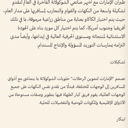
طيران الإمارات مع أشهر صانعي الشوكولاتة الفاخرة في العالم لتقديم
تشكيلة واسعة من النكهات والقوام والتجارب لمسافريها على مدار العام،
حيث يتم اختيار الكاكاو بعناية من مناطق زراعية مرموقة، بما في ذلك
أفريقيا وجنوب أمريكا، كما يتم اختيار كل مورد بناء على الجودة
الاستثنائية لمنتجاته ومستوى الحرفية العالية في إبداعها، وأيضاً مدى
التزامه بممارسات التوريد المسؤولة والإنتاج المستدام.
تشكيلات
تصمم "الإمارات لتموين الرحلات" حلويات الشوكولاتة بما يتماشى مع أذواق
المسافرين إلى الوجهات المختلفة، فبدلًا من تقديم نفس النكهات على جميع
الوجهات العالمية، يقوم فريق كبار الطهاة فيها بتطوير وصفات مستوحاة من
الأذواق الإقليمية والمكونات الموسمية والتفضيلات المحلية.
ابتكار