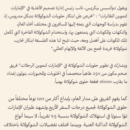
ويقول دوكسيس بيكريس، نائب رئيس إدارة تصميم الأغذية في "الإمارات
لتموين الطائرات" : "نحرص على ابتكار حلويات الشوكولاتة بشكل مدروس، إذ
نقوم بدراسة الوجهات التي يتجه إليها المسافرون في مختلف أنحاء العالم،
والنكهات والمكونات التي يتمتعون بها، واستخدام الشوكولاتة الفاخرة التي تُكمل
تلك المكونات على أفضل وجه، حيث تتيح لنا هذه الفلسفة ابتكار تجارب
شوكولاتة فريدة تجمع بين الألفة والإلهام العالمي."
ويشارك في تطوير حلويات الشوكولاتة في "الإمارات لتموين الرحلات" فريق
ضخم مكون من 250 طاهياً متخصصاً في الحلويات والمخبوزات، يتولون إعداد
ما يقارب 16000 قطعة حلوى شوكولاتة يومياً.
كما يقوم الفريق على مدار العام، بإبداع أكثر من 120 نوعاً مختلفاً من
حلوى الشوكولاتة لجميع درجات السفر الأربع.وتشهد طيران الإمارات
نموًا سنويًا في استهلاك الشوكولاتة بنسبة 5% تقريباً، لا سيما أنواع
الشوكولاتة الداكنة الغنية. وبينما تختلف تفضيلات الشوكولاتة باختلاف