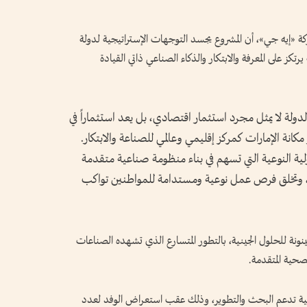
كة «إيه جي»، أن المشروع يجسد التوجهات الإستراتيجية لدولة
يرتكز على المعرفة والابتكار والذكاء الصناعي ذاتي القيادة
لة لا يمثل مجرد استثمار اقتصادي، بل يعد استثماراً في
كانة الإمارات كمركز إقليمي وعالمي للصناعة والابتكار.
لية النوعية التي تسهم في بناء منظومة صناعية متقدمة
ية، وتخلق فرص عمل نوعية ومستدامة للمواطنين تواكب
نونة للحلول الجينية، بالتطور المتسارع الذي تشهده الصناعات
صحية المتقدمة.
ية تدعم البحث والتطوير، وذلك عقب استعراض الوفد لعدد