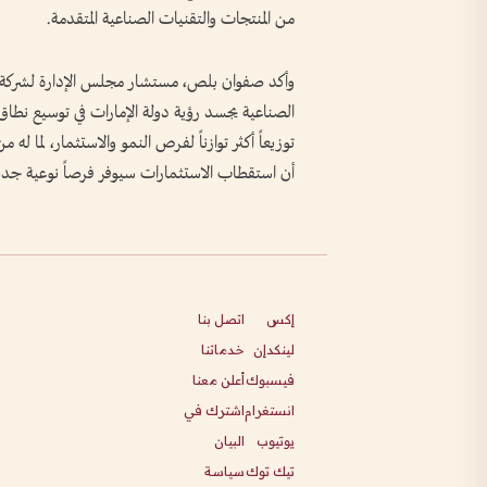
من المنتجات والتقنيات الصناعية المتقدمة.
وأكد صفوان بلص، مستشار مجلس الإدارة لشركة «
الصناعية يجسد رؤية دولة الإمارات في توسيع نطاق ال
توزيعاً أكثر توازناً لفرص النمو والاستثمار، لما له م
أن استقطاب الاستثمارات سيوفر فرصاً نوعية جديدة
إكس
اتصل بنا
لينكدإن
خدماتنا
فيسبوك
أعلن معنا
انستغرام
اشترك في
يوتيوب
البيان
تيك توك
سياسة