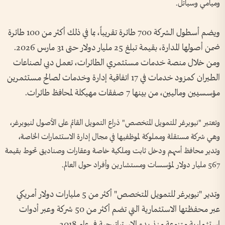
وميامي وسياتل.
ويضم أسطول الشركة 700 طائرة تقريباً، بما في ذلك أكثر من 100 طائرة
ضمن أصولها المدارة، بقيمة تبلغ 25 مليار دولار حتى 31 مارس 2026.
ومن خلال منصة خدمات مستثمري الطائرات، تعمل دبي لصناعات
الطيران كمزود خدمات في 17 اتفاقية إدارة وخدمات لصالح مستثمرين
مؤسسيين وماليين، من بينها 7 صفقات مهيكلة لمحافظ طائرات.
وتعتبر "نيوبرغر للتمويل المتخصص" ذراع التمويل القائم على الأصول لنيوبرغر،
وهي شركة مستقلة ومملوكة لموظفيها في مجال إدارة الاستثمارات الخاصة،
وتدير محافظ أسهم ودخل ثابت وملكية خاصة وعقارات وصناديق تحوط بقيمة
567 مليار دولار لمؤسسات ومستشارين وأفراد حول العالم.
وتدير "نيوبرغر للتمويل المتخصص" أكثر من 5 مليارات دولار أمريكي
عبر محفظتها الاستثمارية التي تضم أكثر من 50 شركة وعبر أدوات
استثمارية متنوعة منذ بدء الاستراتيجية في عام 2018.