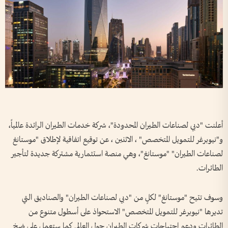
أعلنت "دبي لصناعات الطيران المحدودة"، شركة خدمات الطيران الرائدة عالمياً،
و"نيوبرغر للتمويل المتخصص" ، الاثنين ، عن توقيع اتفاقية لإطلاق "موستانغ
لصناعات الطيران" "موستانغ"، وهي منصة استثمارية مشتركة جديدة لتأجير
الطائرات.
وسوف تتيح "موستانغ" لكلٍ من "دبي لصناعات الطيران" والصناديق التي
تديرها "نيوبرغر للتمويل المتخصص" الاستحواذ على أسطول متنوع من
الطائرات ودعم احتياجات شركات الطيران حول العالم. كما ستعمل على ضخ