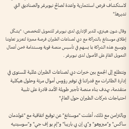
لاستكشاف فرص استثمارية واعدة لصالح نيوبرغر والصناديق التي
تديرها."
وقال شون هينزي، المدير الإداري لدى نيوبرغر للتمويل المتخصص: "يشكّل
إطلاق موستانغ بالشراكة مع دبي لصناعات الطيران فرصة مميزة لتعزيز تعاوننا
وتوسيع هذه الشراكة بما يسهم في تأسيس منصة قوية ومستدامة ضمن أعمال
التمويل القائم على الأصول لدى نيوبرغر .
ونتطلع إلى الجمع بين خبرات دبي لصناعات الطيران عالمية المستوى في
إدارة الطائرات مع قدراتنا في توفير رؤوس أموال مرنة وحلول هيكلية
متقدمة، بهدف بناء منصة تأجير طويلة الأمد قادرة على تلبية
احتياجات شركات الطيران حول العالم."
وبالتزامن مع ذلك، أعلنت "موستانغ" عن توقيع اتفاقية مع "غولدمان
ساكس" و"ميزوهو" و"بي إن بي باريبا" و"إم يو إف جي" و"سوسيتيه