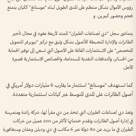
رؤوس الأموال بشكل منتظم على المدى الطويل لبناء "موستانغ" ككيان يتمتع
بحجم وحضور كبيرين. و
يتماشى سجل "دبي لصناعات الطيران" الممتد لأربعة عقود في مجال تأجير
الطائرات والإدارة المنضبطة للأصول بشكل وثيق مع تركيز "نيوبرغر للتمويل
المتخصص" على الاستثمارات القائمة على الأصول التي تسعى إلى توفير الحماية
من الخسائر، والتدفقات النقدية المستدامة، والخصائص الاستثمارية قصيرة
الأجل.
كما تستهدف "موستانغ" استثمار ما يقارب 6 مليارات دولار أمريكي في
أصول الطائرات على المدى المتوسط عبر كيانات استثمارية متعددة.
وتعدّ دبي لصناعات الطيران، التي تتخذ من دبي مقراً لها، شركة رائدة ومتمرسة
في إدارة أصول الطائرات وتقدم خدماتها لأكثر من 200 عميل من شركات
الطيران في ما يزيد عن 80 دولة عبر 6 مكاتب في دبي ودبلن وعمّان وسنغافورة