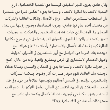
وقال هادي بدري، المدير التنفيذي لمؤسسة دبي للتنمية الاقتصادية، ذراع
التنمية الاقتصادية لدائرة الاقتصاد والسياحة بدبي: "تعكس قدرة دبي المستمرة
على استقطاب المستثمرين العالميين وروّاد الأعمال والمكاتب العائلية والشركات
من مختلف أنحاء العالم قوة قيادتها، ومرونة اقتصادها، ووضوح رؤيتها على المدى
الطويل. وفي الوقت الذي يتزايد فيه بحث المستثمرين والشركات عن وجهات
تتميّز بالاستقرار والارتباط القوي بالأسواق العالمية، تواصل دبي ترسيخ مكانتها
العالمية كوجهة مفضّلة للأعمال والاستثمار". وأضاف : "تعزّز شراكتنا مع
دويتشه بنك قدرتنا على التواصل مع أبرز المستثمرين في الأسواق الدولية،
وتحويل الاهتمام الاستثماري إلى فرص ومشاريع واقعية. وأنه من خلال الجمع
بين قدرات دائرة الاقتصاد والسياحة بدبي في التمكين والتيسير، وشبكة عملاء
دويتشه بنك العالمية، نقوم بتوفير مسارات أكثر وضوحاً وسلاسة للشركات
والمستثمرين الراغبين في تأسيس أعمالهم وتوسيعها انطلاقاً من دبي. وفي ظل
استمرار التحوّلات في المشهد الاقتصادي العالمي، نواصل التركيز على دعم النمو
المستدام وتعزيز مكانة دبي كوجهة مفضلة للأعمال والاستثمار، تماشيا مع
مستهدفات أجندة دبي الاقتصادية D33".