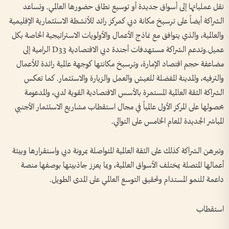
نقل عملياتها إلى أسواق جديدة أو توسيع نطاق حضورها العالمي. وتساعد
الشراكة أيضاً على ترسيخ مكانة دبي كمركز رائد للأنشطة الاستثمارية الإقليمية
والعالمية، والذي يتوافق مع نماذج الأعمال والأولويات الاستراتيجية الخاصة بكل
عميل.وتدعم الشراكة مستهدفات أجندة دبي الاقتصادية D33 الرامية إلى
مضاعفة حجم اقتصاد الإمارة، وترسيخ مكانتها كوجهة عالمية رائدة للأعمال
والترفيه، والمدينة المفضلة للعيش والعمل والزيارة والاستثمار. كما تعكس
الشراكة الثقة العالمية المستمرة بالأسس الاقتصادية القوية لدبي، والمدعومة
بحصولها على المركز الأول عالمياً في مجال استقطاب مشاريع الاستثمار الأجنبي
المباشر الجديدة للعام الخامس على التوالي.
وتبرهن الشراكة كذلك على الثقة العالمية المتواصلة بمرونة دبي واستقرارها وبيئة
أعمالها المتصلة بمختلف الأسواق العالمية، وبما يعزز جاذبيتها بوصفها منصة
داعمة للنمو المستدام وتحقيق التوسع العالمي على المدى الطويل.
استقطاب