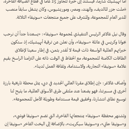
أما أبهيشيك شارما، فيستند إلى خبرة تتجاوز 25 عاماً في قطاع الضيافة الفاخرة،
شملت جزر المالديف، والهند، ومصر، وموريشيوس، وكان يشغل سابقاً منصب
المدير العام للمجموعة، والمشرف على جميع منتجعات «سونيفا» الثلاثة.
وقال نيل غالاغر الرئيس التنفيذي لمجموعة «سونيفا»: «يسعدنا جداً أن نرحب
بجوانا وكريس في عائلة «سونيفا»، وأن نعلن عن ترقية أبهيشيك، إذ ستكون
خبراتهم العالمية الواسعة ذات قيمة لا تُقدر بثمن، في إطار سعينا لإطلاق
الطاقات الكامنة للمجموعة، مع الحفاظ في الوقت ذاته على التزامنا الراسخ بقيم
علامة «سونيفا» التجارية، والاستدامة، وثقافة العمل لدينا».
وأضاف غالاغر: «إن إطلاق مقرنا العالمي الجديد في دبي، يمثل محطة تاريخية بارزة
أخرى في مسيرتنا، فهو يضعنا عند ملتقى طرق الأسواق العالمية، ما يتيح لنا
توسيع نطاق انتشارنا، وتحقيق قيمة مستدامة وطويلة الأجل للمجموعة».
وتشتهر محفظة «سونيفا» بمنتجعاتها الفاخرة، التي تضم «سونيفا فوشي»،
و«سونيفا جاني»، و«سونيفا سيكريت»، بالإضافة إلى اليخت الفاخر «سونيفا إن