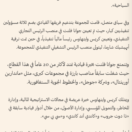
السياحية».
وفي سياق متصل، قامت المجموعة بتدعيم فريقها القيادي بضم ثلاثة مسؤولين
تنفيذيين كبار، حيث تم تعيين جوانا فلنت في منصب الرئيس التجاري
التنفيذي، وتعيين كريس وايتهاوس رئيساً مالياً تنفيذياً، في حين تمت ترقية
أبهيشيك شارما، ليتولى منصب الرئيس التشغيلي التنفيذي للمجموعة.
وتتمتع جوانا فلنت بخبرة قيادية تمتد لأكثر من 20 عاماً في هذا القطاع،
حيث شغلت سابقاً مناصب بارزة في مجموعات كبرى، مثل «ماندارين
أورينتال»، وشركة «جوجل»، والخطوط الجوية السنغافورية.
ويمتلك كريس وايتهاوس خبرة عريضة في مجالات الاستراتيجية المالية، وإدارة
المخاطر، والتمويل المؤسسي، وإدارة الأصول، من خلال أدوار قيادية سابقة في
«ذا دوت جروب» و«كاندي آند كاندي» و«سي بي سي».