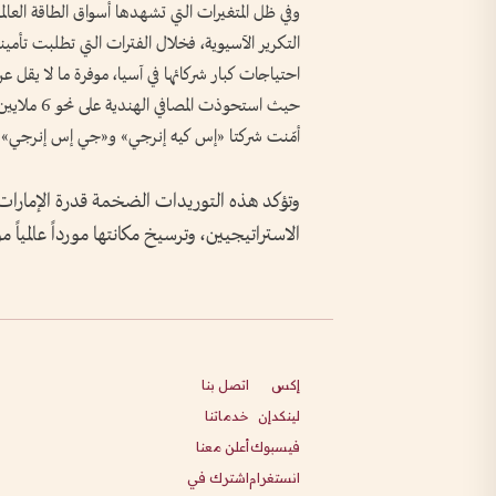
وفي ظل المتغيرات التي تشهدها أسواق الطاقة العالم
التكرير الآسيوية، فخلال الفترات التي تطلبت تأمينا
أمّنت شركتا «إس كيه إنرجي» و«جي إس إنرجي» الكوريتان الج
وتؤكد هذه التوريدات الضخمة قدرة الإمارات ع
الاستراتيجيين، وترسيخ مكانتها مورداً عالمياً موث
إكس
اتصل بنا
لينكدإن
خدماتنا
فيسبوك
أعلن معنا
انستغرام
اشترك في