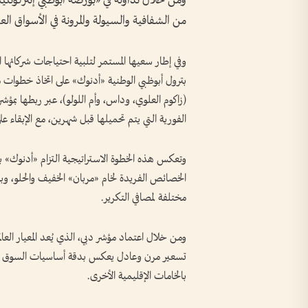
ومن خلال تداوله في «بورصة أبوظبي إنتركونتين
من الشفافية والسيولة والمرونة في الأسواق العال
وفي إطار سعيها المستمر لتلبية احتياجات شركائها 
بترول أبوظبي الوطنية «أدنوك» على اتخاذ خطوات مبت
(زاكوم العلوي، وداس، وأم اللولو)، عبر ربطها بمؤ
الفورية التي يتم تحميلها قبل شهرين، مع الإبقاء عل
وتعكس هذه الخطوة الاستراتيجية التزام «أدنوك» بت
الخصائص الفريدة لخام «مربان» الخفيف والحلو، وب
مختلفة لمصافي التكرير.
ومن خلال اعتماد مؤشر دبي، الذي يُعد المعيار ال
تسعير مرن وعادل يعكس بدقة أساسيات السوق الماد
بالخامات الإقليمية الأخرى.