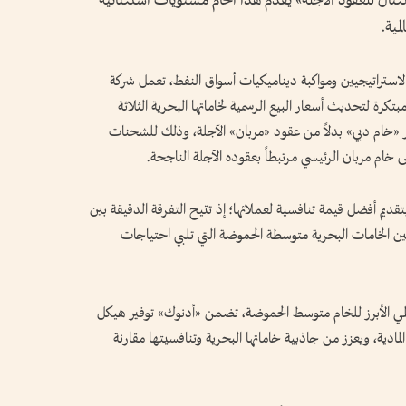
نتال للعقود الآجلة» يقدم هذا الخام مستويات استثنائية
مية.
الاستراتيجيين ومواكبة ديناميكيات أسواق النفط، تعمل شركة
كرة لتحديث أسعار البيع الرسمية لخاماتها البحرية الثلاثة
شر «خام دبي» بدلاً من عقود «مربان» الآجلة، وذلك للشحنات
ى خام مربان الرئيسي مرتبطاً بعقوده الآجلة الناجحة.
قديم أفضل قيمة تنافسية لعملائها؛ إذ تتيح التفرقة الدقيقة بين
ين الخامات البحرية متوسطة الحموضة التي تلبي احتياجات
عالمي الأبرز للخام متوسط الحموضة، تضمن «أدنوك» توفير هيكل
ية، ويعزز من جاذبية خاماتها البحرية وتنافسيتها مقارنة