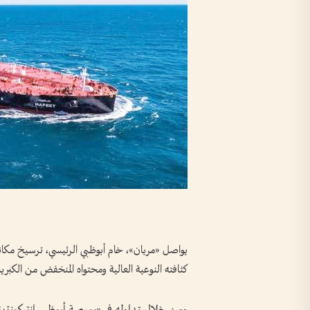
يواصل «مربان»، خام أبوظبي الرئيسي، ترسيخ مكان
كثافته النوعية العالية ومحتواه المنخفض من الكب