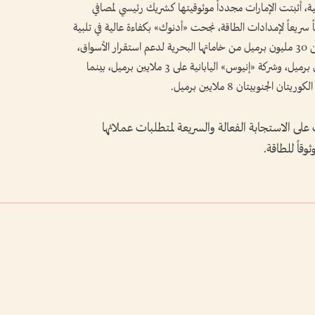
ية، أثبتت الإمارات مجدداً موثوقيتها كشريك رئيسي لمصافي
ً سريعاً لإمدادات الطاقة، نجحت «أدنوك» بكفاءة عالية في تلبية
احتياجات كبار شركائها في آسيا، موفرة ما لا يقل عن 30 مليون برميل من خاماتها البحرية لدعم استقرار الأسواق،
حيث استحوذت المصافي الهندية على نحو 6 ملايين برميل، وشركة «إنيوس» اليابانية على 3 ملايين برميل، بينما
نوبيتان 8 ملايين برميل.
لى الاستجابة الفعالة والسريعة لمتطلبات عملائها
وقاً للطاقة.