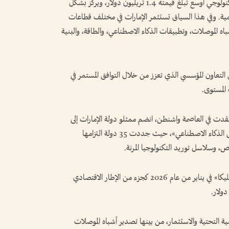
يأتي هذا التعاون كجزء من إطار عمل اقتصادي وتكنولوجي أوسع تبلغ قيمته 1.4 تريليون دولار، ويركز بشكل
قمية. وفي هذا السياق تستثمر الإمارات في مختلف قطاعات
باه الموصلات، وتطبيقات الذكاء الاصطناعي، والطاقة، والبنية
تعاون المؤسسي الذي تعزز من خلال التوافق المستمر في
المستوى.
عُقدت في العاصمة واشنطن، انضم ممثلو دولة الإمارات إلى
الشركاء الدوليين لدعم «البيان المشترك حول فرص الذكاء الاصطناعي»، حيث جددت 35 دولة التزامها
اص، وسلاسل توريد التكنولوجيا المرنة.
وكانت الإمارات قد انضمت إلى مبادرة «باكس سيليكا» في يناير من عام 2026 كجزء من الإطار الاقتصادي
 التحتية والاستثمار، من بينها تصدير أشباه الموصلات