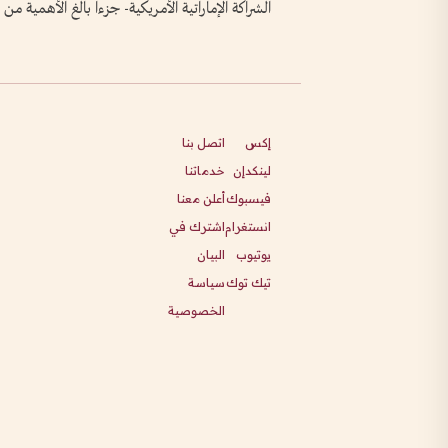
الشراكة الإماراتية الأمريكية- جزءاً بالغ الأهمية م
إكس
اتصل بنا
لينكدإن
خدماتنا
فيسبوك
أعلن معنا
انستغرام
اشترك في
يوتيوب
البيان
تيك توك
سياسة
الخصوصية