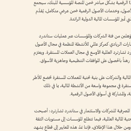
ومن خلال دمج خدمات الوصول إلى عملة USDC الرقمية بشكل مباشر ضمن المنصة المؤسسية للبنك، سيجمع
أصول، وخدمات الأصول الرقمية ضمن عرضٍ متكامل، يُقدَّم
 تُميز المؤسسات المالية الدولية الرائدة.
المؤهلين من فئة الشركات والمؤسسات عبر عمليات ستاندرد
الإمارات الريادي كمركز عالمي للأنشطة المنظمة في مجال الأصول
رد تشارترد العالمية الأوسع في مجال العملات المستقرة. ويعتزم
هناً بالحصول على الموافقات التنظيمية وجاهزية الأسواق.
لية والشركات على بنية تحتية للعملات المستقرة تخضع للأطر
قرة في مجموعة واسعة من الأنشطة المالية، بما في ذلك
ة، والمشاركة في أسواق الأصول الرقمية.
المصرفية للشركات والاستثمار في ستاندرد تشارترد: أصبحت
حتية المالية العالمية، فيما تتطلع المؤسسات إلى مستويات الثقة
 ومن خلال هذا الإطلاق، فإننا نمدّ هذه المعايير إلى قطاع يشهد