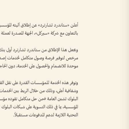
بالتعاون مع شركة «سيركل»، الجهة المصدرة لعملة USDC، وذلك من خلال كياناتها الخاضعة للتنظيم.
ويجعل هذا الإطلاق من ستاندرد تشارترد أول بنك عا
موحدة للانضمام والحصول على الخدمة، دون الحاج
وتوفر هذه الخدمة للمؤسسات القدرة على نقل القيمة
وشفافية أعلى، وذلك من خلال الربط بين الخدمات ا
البلوك تشين العامة ضمن حل متكامل تقوده مؤسس
المؤسسية، بما في ذلك التسوية على شبكات البلوك تش
التحتية اللازمة لدعم المدفوعات مستقبلاً.