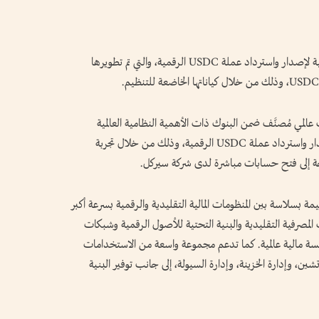
أعلن «ستاندرد تشارترد» عن إطلاق آليته المؤسسية لإصدار واسترداد عملة USDC الرقمية، والتي تم تطويرها
لمي مُصنَّف ضمن البنوك ذات الأهمية النظامية العالمية
مرخص لتوفير فرصة وصول متكامل لخدمات إصدار واسترداد عملة USDC الرقمية، وذلك من خلال تجربة
ة إلى فتح حسابات مباشرة لدى شركة سيركل.
 بسلاسة بين المنظومات المالية التقليدية والرقمية بسرعة أكبر
لمصرفية التقليدية والبنية التحتية للأصول الرقمية وشبكات
ة مالية عالمية. كما تدعم مجموعة واسعة من الاستخدامات
ين، وإدارة الخزينة، وإدارة السيولة، إلى جانب توفير البنية