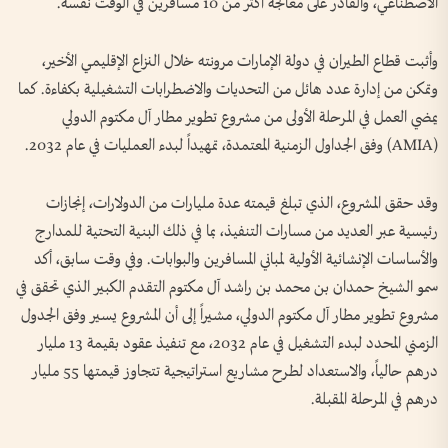
الاصطناعي، والقادر على معالجة أكثر من 10 مسافرين في الوقت نفسه.
وأثبت قطاع الطيران في دولة الإمارات مرونته خلال النزاع الإقليمي الأخير،
وتمكن من إدارة عدد هائل من التحديات والاضطرابات التشغيلية بكفاءة. كما
يمضي العمل في المرحلة الأولى من مشروع تطوير مطار آل مكتوم الدولي
(AMIA) وفق الجداول الزمنية المعتمدة، تمهيداً لبدء العمليات في عام 2032.
وقد حقق المشروع، الذي تبلغ قيمته عدة مليارات من الدولارات، إنجازات
رئيسية عبر العديد من مسارات التنفيذ، بما في ذلك البنية التحتية للمدارج
والأساسات الإنشائية الأولية لمباني المسافرين والبوابات. وفي وقت سابق، أكد
سمو الشيخ حمدان بن محمد بن راشد آل مكتوم التقدم الكبير الذي تحقق في
مشروع تطوير مطار آل مكتوم الدولي، مشيراً إلى أن المشروع يسير وفق الجدول
الزمني المحدد لبدء التشغيل في عام 2032، مع تنفيذ عقود بقيمة 13 مليار
درهم حالياً، والاستعداد لطرح مشاريع استراتيجية تتجاوز قيمتها 55 مليار
درهم في المرحلة المقبلة.