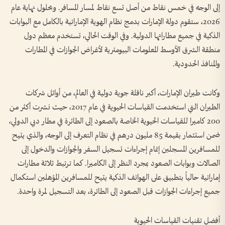
إلى الوجه في خمس نقاط من أصل تسع نقاط لمسار المسافر. وبحلول نهاية عام
2026، ستقوم دولة الإمارات بدمج نظام الهوية الإماراتية بالكامل مع البوابات
الذكية في جميع مطاراتها الدولية. وفي الوقت الحالي، تستخدم معظم دول
منطقة الشرق الأوسط المعلومات البيومترية لأغراض الجوازات في المطارات
والمنافذ الحدودية.
وكانت طيران الإمارات، أكبر ناقلة جوية دولية في العالم، من أوائل شركات
الطيران التي استخدمت القياسات الحيوية في عام 2017، حيث نشرت أكثر من
200 كاميرا للقياسات الحيوية الخاصة بالصعود إلى الطائرة في مطار دبي الدولي،
ضمن استثمار بقيمة 85 مليون درهم في نظام التعرف إلى الوجه، والذي يتيح
للمسافرين المسجلين إتمام إجراءات تسجيل السفر والجوازات والدخول إلى
الصالات وبوابات الصعود بمجرد النظر إلى الكاميرا. كما ترتبط ثلاثة مطارات
إماراتية حالياً بتطبيق على الهواتف الذكية يتيح للمسافرين المؤهلين استكمال
جميع إجراءات الجوازات قبل الصعود إلى الطائرة، بعد التسجيل لمرة واحدة.
أفضل تقنيات القياسات الحيوية