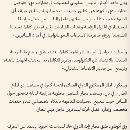
وقال ماجد الجوكر، الرئيس التنفيذي للعمليات في مطارات دبي: «تواصل
مطارات دبي تركيزها على تحقيق تحديثات مستمرة وملموسة في تجربة تنقّل
الضيوف عبر مختلف مراحل رحلتهم داخل المطار. ومن خلال مواصلة
الاستثمار في الحلول الرقمية وتقنيات القياسات الحيوية، نعزز كفاءة عملياتنا
التشغيلية ونرفع جاهزيتنا لاستيعاب النمو المتواصل في أعداد المسافرين.»
وأضاف: «ونواصل التزامنا بالارتقاء بالكفاءة التشغيلية في جميع نقاط رحلة
الضيف، بالاعتماد على التكنولوجيا، وتعزيز التكامل بين مختلف الجهات المعنية،
وترسيخ أعلى معايير الانضباط التشغيلي.»
وسيكون لمطار آل مكتوم الدولي العملاق أهمية كبيرة في مستقبل نمو قطاع
الطيران في دبي. وسيضم مطار المستقبل منظومة مترابطة للغاية تتمحور حول
المسافر، حيث ستتيح التحليلات المدعومة بالذكاء الاصطناعي تقديم خدمات
مخصصة وإدارة أفضل لحركة المسافرين داخل مباني المطار.
وفي أبوظبي، طبّق مطار زايد الدولي حلاً للقياسات الحيوية يعتمد على التعرف