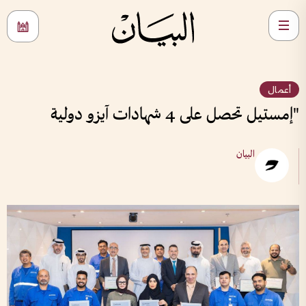
أعمال
"إمستيل تحصل على 4 شهادات آيزو دولية
البيان