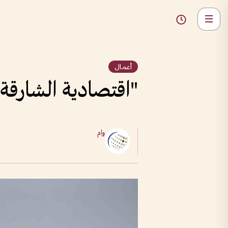
أعمال
"اقتصادية الشارقة”
وام