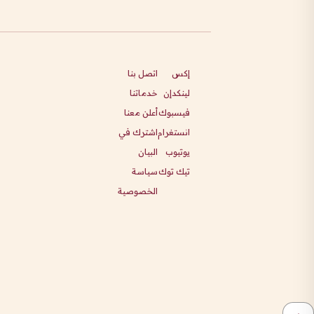
إكس
اتصل بنا
لينكدإن
خدماتنا
فيسبوك
أعلن معنا
انستغرام
اشترك في
يوتيوب
البيان
تيك توك
سياسة
الخصوصية