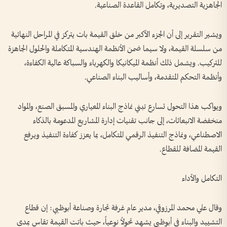
الجاهزية التصديرية، وتكامل القاعدة الصناعية.
ويشير التقرير إلى أن الجزء الأكبر من خلق القيمة بات يتركز في المراحل النهائية
من سلسلة القيمة، ولا سيما ضمن الأنظمة الهندسية المتكاملة والحلول الجاهزة
للتركيب. ويشمل ذلك أنظمة الميكانيكا والكهرباء والسباكة عالية الكفاءة،
وأنظمة التحكم المتقدمة، وأساليب البناء الصناعي.
ويواكب هذا التحول تسارع تبني نماذج البناء المعياري والمسبق الصنع، والمواد
منخفضة الانبعاثات، إلى جانب تقنيات إدارة المشاريع المدعومة بالذكاء
الاصطناعي، ونماذج التنفيذ الرقمي المتكامل، بما يعزز كفاءة التنفيذ ويرفع
القيمة المضافة للقطاع.
التكامل والأداء
وقال علي محمد المرزوقي، مدير عام غرفة تجارة وصناعة أبوظبي: إن قطاع
التشييد والبناء في أبوظبي يشهد تحولاً نوعياً، حيث باتت القيمة تقاس بمدى