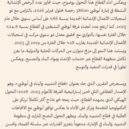
ويعكس أداء القطاع هذا التحول بوضوح، حيث تجاوز عدد الرخص الإنشائية
النشطة في إمارة أبوظبي 38600 رخصة بحلول فبراير 2026، بالتزامن مع نمو
تسجيلات الأعمال الإنشائية الجديدة بنسبة 66% على أساس سنوي خلال عام
2025. كما ارتفع عدد أعضاء غرفة أبوظبي النشطين في القطاع بنسبة 24.8%
خلال الفترة نفسها، بالتوازي مع تحقيق معدل نمو سنوي مركب في تسجيلات
الأعمال الإنشائية الجديدة يقارب 28% خلال الفترة من 2019 إلى 2025.
ويستند هذا النمو إلى مزيج متوازن من الشركات المحلية والدولية، ما يعزز
تكامل منظومة القطاع عبر خدمات الإنشاء ومواد البناء والتصنيع، ويعكس
تطوراً في قدرات التنفيذ والتوسع.
ويستعرض التقرير، الذي جاء بعنوان «قطاع التشييد والبناء في أبوظبي»، وهو
الإصدار القطاعي الثاني ضمن إستراتيجية الغرفة للأعوام 2025- 2028؛ التحول
الهيكلي الذي يشهده القطاع، حيث يتجه نحو نماذج أكثر تكاملاً ترتكز على
التكنولوجيا المتقدمة وتركز على الأداء بما يعكس توافق أبوظبي مع الاتجاهات
العالمية في قطاع التشييد والبناء. ويظهر التحول النضج المتزايد في منظومة
التشييد والبناء في الإمارة، مدعوماً بتعزيز القدرات عبر سلسلة القيمة، وتحسن