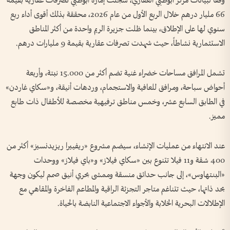
وفقاً لبيانات مركز أبوظبي العقاري، سجلت إمارة أبوظبي تصرفات عقارية بقيمة
66 مليار درهم خلال الربع الأول من عام 2026، محققة بذلك أقوى أداء ربع
سنوي لها على الإطلاق، بينما ظلت جزيرة الريم واحدة من أكثر المناطق
الاستثمارية نشاطاً، حيث شهدت تصرفات عقارية بقيمة 9 مليارات درهم.
تشمل المرافق مساحات خضراء غنية تضم أكثر من 15.000 نبتة، وأربعة
أحواض سباحة، ومرافق للعافية والاستجمام، وردهات أنيقة، و«سكاي غاردن»
في الطابق السابع عشر، وخمس مناطق ترفيهية مخصصة للأطفال ذات طابع
مميز.
عند الانتهاء من عمليات الإنشاء، سيضم مشروع «ريفييرا ريزيدنسيز» أكثر من
400 شقة و11 فيلا تتنوع بين «سكاي فيلاز» و«باي فيلاز» ووحدات
«البنتهاوس»، إلى جانب حدائق منسقة وممشى بحري أنيق صمم ليكون وجهة
بحد ذاتها، حيث تتناغم متاجر التجزئة الراقية والمطاعم الفاخرة والمقاهي مع
الإطلالات البحرية الخلابة والأجواء الاجتماعية النابضة بالحياة.