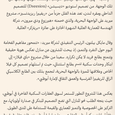
تلك الوجهة. من تصميم استوديو «ديسيشن» (Dseesion) للتصميم
الداخلي ومقره لندن، تعد هذه الفلل جزءاً من «ريفييرا ريزيدنسيز»، مشروع
ميريد على الواجهة البحرية، والذي صممته «هيرزوغ ودي ميرون»، شركة
الهندسة المعمارية العالمية الشهيرة الحائزة على جائزة «بريتزكر» العالمية.
وقال مايكل بيلتون، الرئيس التنفيذي لشركة ميريد: «تتمحور مفاهيم الفخامة
اليوم حول التفرد والتميز، إذ يبحث المشترون عن منازل تعكس هوية حقيقية
وتتمتع بطابع فريد لا يمكن تكراره. سعينا من خلال مشروع «باي فيلاز» إلى
ابتكار وحدات سكنية تتسم بطابع استثنائي، حيث تم استلهام تصميم كل فيلا
الخاص وعلاقتها المميزة بالواجهة البحرية، لتجمع بذلك بين الطابع الكلاسيكي
الراقي للريفييرا الفرنسية والعمق الثقافي لإمارة أبوظبي».
يعكس هذا المشروع التطور المستمر لسوق العقارات السكنية الفاخرة في أبوظبي،
حيث يتجه الطلب نحو المنازل التي تضع التصميم المبتكر في صدارة أولوياتها، مع
التركيز على الخصوصية والتميز المعماري والقيمة المستدامة على المدى الطويل.