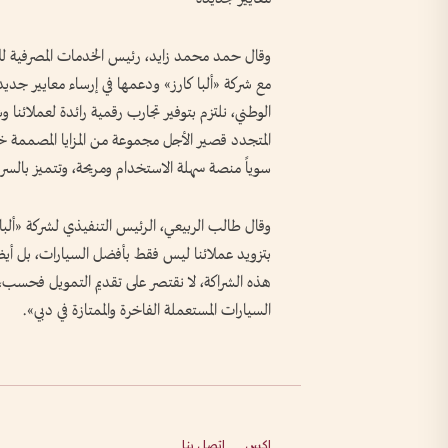
وقال حمد محمد زايد، رئيس الخدمات المصرفية للأ
مع شركة «ألبا كارز» ودعمها في إرساء معايير جديدة
الوطني، نلتزم بتوفير تجارب رقمية رائدة لعملائنا وش
المتجدد قصير الأجل مجموعة من المزايا المصممة خص
سوياً منصة سهلة الاستخدام ومريحة، وتتميز بالسرعة
وقال طالب الربيعي، الرئيس التنفيذي لشركة «ألبا ك
بتزويد عملائنا ليس فقط بأفضل السيارات، بل أيضاً
هذه الشراكة، لا نقتصر على تقديم التمويل فحسب، ب
السيارات المستعملة الفاخرة والممتازة في دبي».
إكس
اتصل بنا