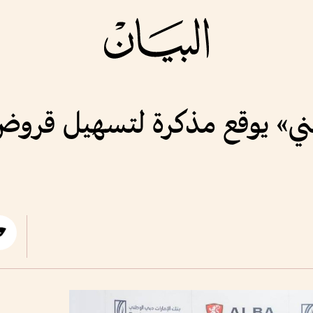
طني» يوقع مذكرة لتسهيل قرو