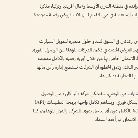
لرائدة في منطقة الشرق الأوسط وشمال أفريقيا وتركيا، مذكرة
يارات المستعملة في دبي، لتقديم تسهيلات قروض رقمية متجددة
ين رائدتين في السوق لتقديم حلول متميزة لتمويل السيارات
سهم العرض الجديد في تمكين الشركات المؤهلة من الوصول الفوري
 الائتمان الخاص بها من خلال تجربة رقمية بالكامل مدعومة
API) ومتوافقة مع معايير البنك. وتعني الخطوة أن الشركات تستطيع إدارة رأس مالها
تها التجارية بشكل عام.
الإمارات دبي الوطني، ستتمكن شركة «ألبا كارز» من الوصول
بسلاسة إلى إنشاء القروض واستخدامها وسدادها بشكل فوري. ويساهم تكامل واجهة برمجة التطبيقات (API)
ة آلية بالكامل دون أي تدخل يدوي للشركاء والتجار المؤهلين، كما
لائتماني فوراً بعد السداد.