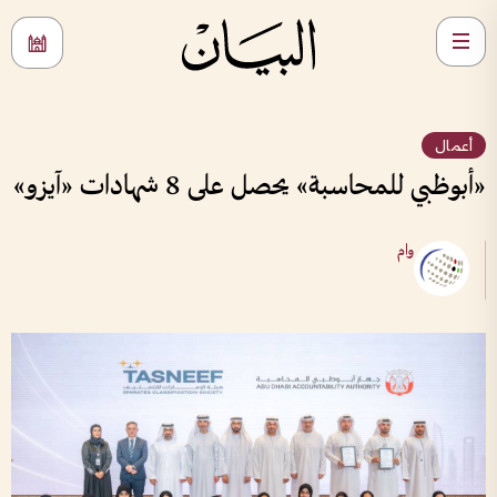
أعمال
«أبوظبي للمحاسبة» يحصل على 8 شهادات «آيزو»
وام