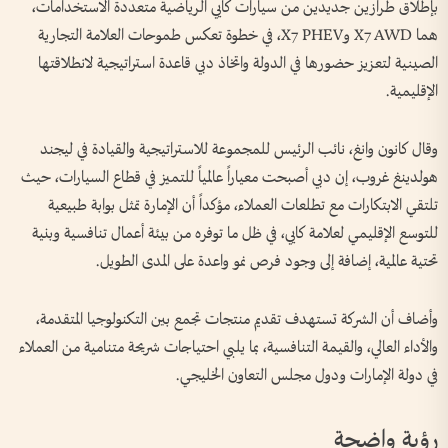
بإطلاق طرازين جديدين من سيارات كايي الرياضية متعددة الاستخدامات،
هما X7 AWD وX7 PHEV، في خطوة تعكس طموحات العلامة التجارية
الصينية لتعزيز حضورها في الدولة واتخاذ دبي قاعدة استراتيجية لانطلاقتها
الإقليمية.
وقال كانون وانغ، نائب الرئيس للمجموعة للاستراتيجية والقيادة في ليجند
هولدينغ غروب، إن دبي أصبحت معياراً عالمياً للتميز في قطاع السيارات، حيث
تلتقي الابتكارات مع تطلعات العملاء، مؤكداً أن الإمارة تمثل بوابة طبيعية
للتوسع الإقليمي لعلامة كايي، في ظل ما توفره من بيئة أعمال تنافسية وبنية
تحتية عالمية، إضافة إلى وجود فرص نمو واعدة على المدى الطويل.
وأضاف أن الشركة تستهدف تقديم منتجات تجمع بين التكنولوجيا المتقدمة،
والأداء العالي، والقيمة التنافسية، بما يلبي احتياجات شريحة متنامية من العملاء
في دولة الإمارات ودول مجلس التعاون الخليجي.
رؤية واضحة