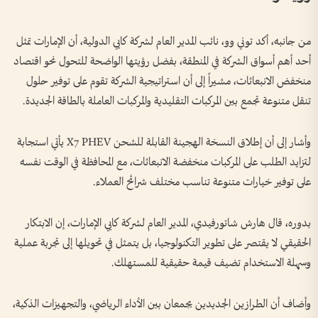
من جانبه، أكد توني وو، نائب المدير العام لشركة كايي الدولية، أن الإمارات تمثل
أحد أهم أسواق الشركة في المنطقة، بفضل رؤيتها الواضحة للتحول نحو اقتصاد
منخفض الانبعاثات، مشيراً إلى أن استراتيجية الشركة تقوم على توفير حلول
تنقل متنوعة تجمع بين المركبات التقليدية والمركبات العاملة بالطاقة الجديدة.
وأشار إلى أن إطلاق النسخة الهجينة القابلة للشحن X7 PHEV يأتي استجابة
لتزايد الطلب على المركبات منخفضة الانبعاثات، مع المحافظة في الوقت نفسه
على توفير خيارات متنوعة تناسب مختلف شرائح العملاء.
بدوره، قال هارش شاتورفيدي، المدير العام لشركة كايي الإمارات، إن الابتكار
الحقيقي لا يقتصر على تطوير التكنولوجيا، بل يتمثل في تحويلها إلى تجربة عملية
وسهلة الاستخدام تضيف قيمة حقيقية للمستهلك.
وأضاف أن الطرازين الجديدين يجمعان بين الأداء الرياضي، والتجهيزات الذكية،