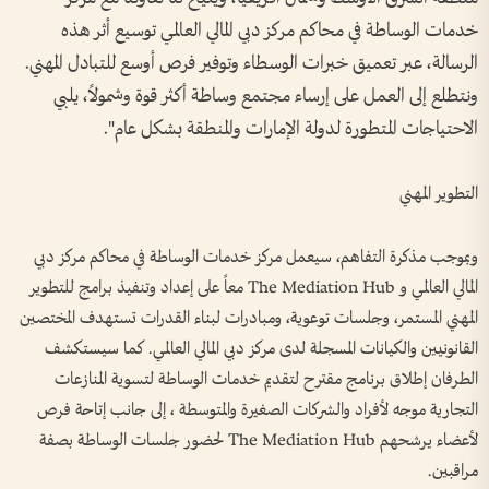
خدمات الوساطة في محاكم مركز دبي المالي العالمي توسيع أثر هذه
الرسالة، عبر تعميق خبرات الوسطاء وتوفير فرص أوسع للتبادل المهني.
ونتطلع إلى العمل على إرساء مجتمع وساطة أكثر قوة وشمولاً، يلبي
الاحتياجات المتطورة لدولة الإمارات والمنطقة بشكل عام".
التطوير المهني
وبموجب مذكرة التفاهم، سيعمل مركز خدمات الوساطة في محاكم مركز دبي
المالي العالمي و The Mediation Hub معاً على إعداد وتنفيذ برامج للتطوير
المهني المستمر، وجلسات توعوية، ومبادرات لبناء القدرات تستهدف المختصين
القانونيين والكيانات المسجلة لدى مركز دبي المالي العالمي. كما سيستكشف
الطرفان إطلاق برنامج مقترح لتقديم خدمات الوساطة لتسوية المنازعات
التجارية موجه لأفراد والشركات الصغيرة والمتوسطة ، إلى جانب إتاحة فرص
لأعضاء يرشحهم The Mediation Hub لحضور جلسات الوساطة بصفة
مراقبين.