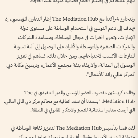
المهم للمحاكم في إصدار أحكام قضائية ملزمة عند الحاجة.
وتتجاوز شراكتنا مع The Mediation Hub إطار التعاون المؤسسي، إذ
تهدف إلى دعم التوسع في استخدام الوساطة على مستوى دولة
الإمارات، وتعزيز الخبرات في مجال الوساطة، ومساعدة الشركات
والشركات الصغيرة والمتوسطة والأفراد على الوصول إلى آلية تسوية
المنازعات الأنسب لاحتياجاتهم. ومن خلال ذلك، نساهم في تعزيز
الوصول إلى العدالة، والارتقاء بثقة مجتمع الأعمال، وترسيخ مكانة دبي
كمركز عالمي رائد للأعمال".
وقالت كريستين مقصود، العضو المؤسس والمدير التنفيذي في The
Mediation Hub: "يسعدنا أن نعقد اتفاقية مع محاكم مركز دبي المالي العالمي،
التي أرست معايير استثنائية للتميز والابتكار القانوني في المنطقة.
لقد قمنا بتأسيسThe Mediation Hub لتعزيز ثقافة الوساطة في
منطقة الشرق الأوسط وشمال أفريقيا، ويتيح لنا تعاوننا مع مركز