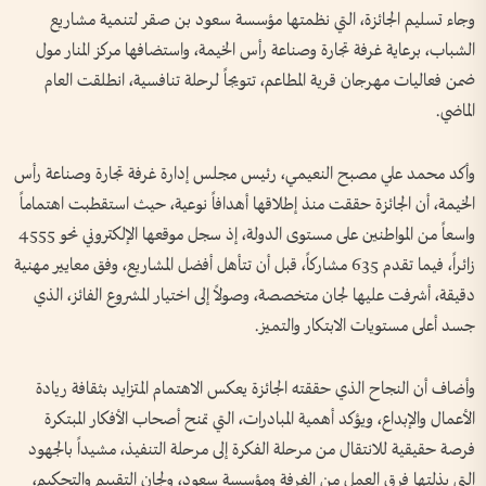
وجاء تسليم الجائزة، التي نظمتها مؤسسة سعود بن صقر لتنمية مشاريع
الشباب، برعاية غرفة تجارة وصناعة رأس الخيمة، واستضافها مركز المنار مول
ضمن فعاليات مهرجان قرية المطاعم، تتويجاً لرحلة تنافسية، انطلقت العام
الماضي.
وأكد محمد علي مصبح النعيمي، رئيس مجلس إدارة غرفة تجارة وصناعة رأس
الخيمة، أن الجائزة حققت منذ إطلاقها أهدافاً نوعية، حيث استقطبت اهتماماً
واسعاً من المواطنين على مستوى الدولة، إذ سجل موقعها الإلكتروني نحو 4555
زائراً، فيما تقدم 635 مشاركاً، قبل أن تتأهل أفضل المشاريع، وفق معايير مهنية
دقيقة، أشرفت عليها لجان متخصصة، وصولاً إلى اختيار المشروع الفائز، الذي
جسد أعلى مستويات الابتكار والتميز.
وأضاف أن النجاح الذي حققته الجائزة يعكس الاهتمام المتزايد بثقافة ريادة
الأعمال والإبداع، ويؤكد أهمية المبادرات، التي تمنح أصحاب الأفكار المبتكرة
فرصة حقيقية للانتقال من مرحلة الفكرة إلى مرحلة التنفيذ، مشيداً بالجهود
التي بذلتها فرق العمل من الغرفة ومؤسسة سعود، ولجان التقييم والتحكيم،