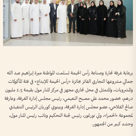
برعاية غرفة تجارة وصناعة رأس الخيمة تسلمت المواطنة ميرة إبراهيم عبد الله
جمالي مشروعها التجاري الفائز بجائزة «رأس الخيمة للإبداع» في فئة المأكولات
والمشروبات، والمتمثل في محل تجاري مجهز في مركز المنار مول بقيمة 2.5 مليون
درهم، بحضور محمد علي مصبح النعيمي، رئيس مجلس إدارة الغرفة، وعارفة
صالح الفلاحي، عضو مجلس إدارة الغرفة، وبينوي كوريان الرئيس التنفيذي
لمجموعة «الحمرا»، ولي نورثمور، رئيس لجنة التحكيم ونائب رئيس المنار مول،
وحشد كبير من الجمهور.