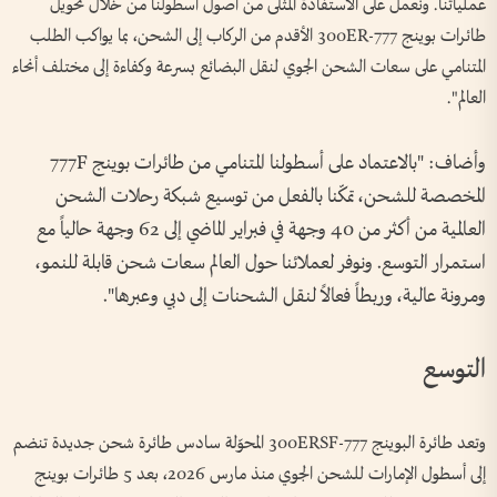
عملياتنا. ونعمل على الاستفادة المثلى من أصول أسطولنا من خلال تحويل
طائرات بوينج 777-300ER الأقدم من الركاب إلى الشحن، بما يواكب الطلب
المتنامي على سعات الشحن الجوي لنقل البضائع بسرعة وكفاءة إلى مختلف أنحاء
العالم".
وأضاف: "بالاعتماد على أسطولنا المتنامي من طائرات بوينج 777F
المخصصة للشحن، تمكّنا بالفعل من توسيع شبكة رحلات الشحن
العالمية من أكثر من 40 وجهة في فبراير الماضي إلى 62 وجهة حالياً مع
استمرار التوسع. ونوفر لعملائنا حول العالم سعات شحن قابلة للنمو،
ومرونة عالية، وربطاً فعالاً لنقل الشحنات إلى دبي وعبرها".
التوسع
وتعد طائرة البوينج 777-300ERSF المحوّلة سادس طائرة شحن جديدة تنضم
إلى أسطول الإمارات للشحن الجوي منذ مارس 2026، بعد 5 طائرات بوينج