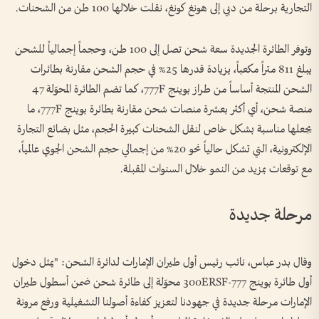
التجارية برحلة من دبي إلى هونغ كونغ، نقلت خلالها 100 طن من الشحنات.
وتوفر الطائرة الجديدة سعة شحن تصل إلى 100 طن، وحجماً إجمالياً للشحن
يبلغ 811 متراً مكعباً، يزيادة قدرها 25% في حجم الشحن مقارنة بطائرات
الشحن المنتجة أساساً من طراز بوينج 777F، كما تضم الطائرة المحوّلة 47
منصة شحن، أي أكثر بعشرة منصات شحن مقارنة بطائرة بوينج 777F، ما
يجعلها مناسبة بشكل خاص لنقل الشحنات كبيرة الحجم، مثل بضائع التجارة
الإلكترونية، التي تشكل حالياً نحو 20% من إجمالي حجم الشحن الجوي عالمياً،
مع توقعات بمزيد من النمو خلال السنوات المقبلة.
مرحلة جديدة
وقال بدر عباس، نائب رئيس أول طيران الإمارات لدائرة الشحن: "يمثل دخول
أول طائرة بوينج 777-300ERSF محوّلة إلى طائرة شحن ضمن أسطول طيران
الإمارات مرحلة جديدة في جهودنا لتعزيز كفاءة أصولنا التشغيلية ورفع مرونة