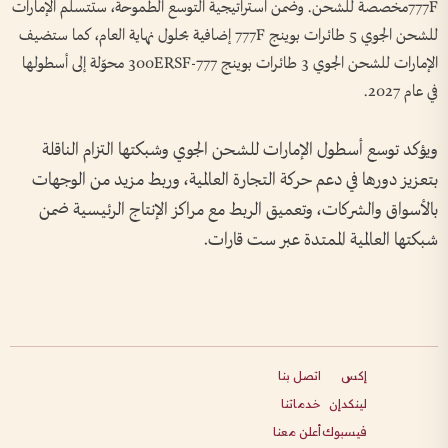
777Fمخصصة للشحن. وضمن استراتيجية التوسع الطموحة، ستتسلم الإمارات
للشحن الجوي 5 طائرات بوينج 777F إضافية بحلول نهاية العام، كما ستضيف
الإمارات للشحن الجوي 3 طائرات بوينج 777-300ERSF محوّلة إلى أسطولها
في عام 2027.
ويؤكد توسع أسطول الإمارات للشحن الجوي وشبكتها التزام الناقلة
بتعزيز دورها في دعم حركة التجارة العالمية، وربط مزيد من الوجهات
بالأسواق والشركات، وتعميق الربط مع مراكز الإنتاج الرئيسية ضمن
شبكتها العالمية الممتدة عبر ست قارات.
إكس
اتصل بنا
لينكدإن
خدماتنا
فيسبوك
أعلن معنا