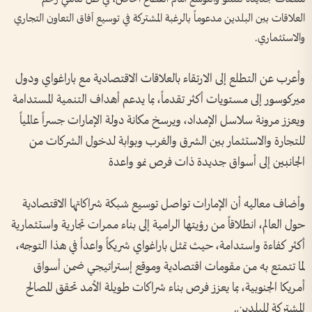
العلاقات بين البلدين مدعوماً بالرغبة المشتركة في توسيع آفاق التعاون التجاري
والاستثماري.
وأعرب عن التطلع إلى الارتقاء بالعلاقات الاقتصادية مع باراغواي ودول
ميركوسور إلى مستويات أكثر تقدماً، بما يدعم أهداف التنمية المستدامة
ويعزز مرونة سلاسل الإمداد، ويرسخ مكانة دولة الإمارات جسراً عالمياً
للتجارة والاستثمار بين الشرق والغرب وبوابة لدخول الشركات من
الجانبين إلى أسواق جديدة ذات فرص نمو واعدة
وأضاف معاليه أن الإمارات تواصل توسيع شبكة شراكاتها الاقتصادية
حول العالم، انطلاقاً من رؤيتها الرامية إلى بناء ممرات تجارية واستثمارية
أكثر كفاءة واستدامة، حيث تمثل باراغواي شريكاً واعداً في هذا التوجه،
لما تتمتع به من مقومات اقتصادية وموقع إستراتيجي ضمن أسواق
أمريكا الجنوبية، بما يعزز فرص بناء شراكات طويلة الأمد تحقق المصالح
المشتركة للبلدين.