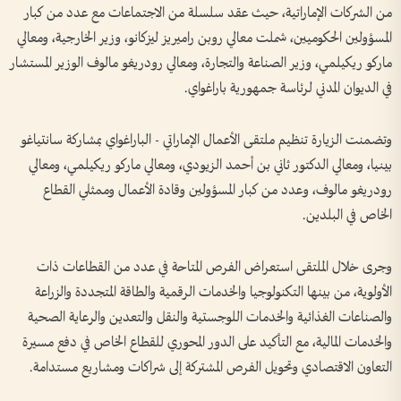
من الشركات الإماراتية، حيث عقد سلسلة من الاجتماعات مع عدد من كبار
المسؤولين الحكوميين، شملت معالي روبن راميريز ليزكانو، وزير الخارجية، ومعالي
ماركو ريكيلمي، وزير الصناعة والتجارة، ومعالي رودريغو مالوف الوزير المستشار
في الديوان المدني لرئاسة جمهورية باراغواي.
وتضمنت الزيارة تنظيم ملتقى الأعمال الإماراتي - الباراغواي بمشاركة سانتياغو
بينيا، ومعالي الدكتور ثاني بن أحمد الزيودي، ومعالي ماركو ريكيلمي، ومعالي
رودريغو مالوف، وعدد من كبار المسؤولين وقادة الأعمال وممثلي القطاع
الخاص في البلدين.
وجرى خلال الملتقى استعراض الفرص المتاحة في عدد من القطاعات ذات
الأولوية، من بينها التكنولوجيا والخدمات الرقمية والطاقة المتجددة والزراعة
والصناعات الغذائية والخدمات اللوجستية والنقل والتعدين والرعاية الصحية
والخدمات المالية، مع التأكيد على الدور المحوري للقطاع الخاص في دفع مسيرة
التعاون الاقتصادي وتحويل الفرص المشتركة إلى شراكات ومشاريع مستدامة.