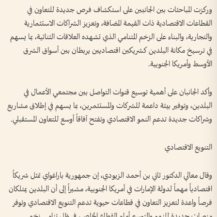
وركزت المباحثات بين الجانبين على استكشاف فرص جديدة للتعاون في
القطاعات الاقتصادية ذات القيمة المضافة، وتعزيز الشراكات الاستثمارية
والتجارية، والبناء على الزخم المتنامي الذي تشهده العلاقات الثنائية، بما يسهم
في ترسيخ مكانة البلدين كشريكين اقتصاديين يربطان بين أسواق الشرق
الأوسط وأمريكا الجنوبية.
وأكد الجانبان على أهمية توسيع قنوات التواصل بين مجتمعي الأعمال في
البلدين، وتوفير بيئة داعمة للشركات والمستثمرين، بما يسهم في إطلاق مشاريع
وشراكات جديدة تدعم النمو الاقتصادي وتفتح آفاقاً أوسع للتعاون المستقبلي.
التنويع الاقتصادي
وقال معالي الدكتور ثاني بن أحمد الزيودي، إن جمهورية باراغواي تمثل شريكاً
اقتصادياً مهماً لدولة الإمارات في أمريكا الجنوبية، مشيراً إلى أن البلدين يمتلكان
فرصاً واعدة لتعزيز التعاون في قطاعات حيوية تدعم التنويع الاقتصادي وتوفر
منصات جديدة للنمو والتوسع أمام القطاع الخاص، في ظل تنامي زخم