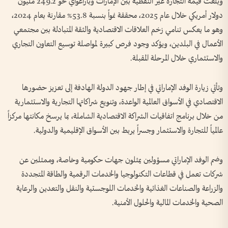
وبلغت قيمة التجارة غير النفطية بين الإمارات وباراغواي نحو 249.2 مليون
دولار أمريكي خلال عام 2025، محققة نمواً بنسبة 53.8% مقارنة بعام 2024،
وهو ما يعكس تنامي زخم العلاقات الاقتصادية والثقة المتبادلة بين مجتمعي
الأعمال في البلدين، ويؤكد وجود فرص كبيرة لمواصلة توسيع التعاون التجاري
والاستثماري خلال المرحلة المقبلة.
وتأتي زيارة الوفد الإماراتي في إطار جهود الدولة الهادفة إلى تعزيز حضورها
الاقتصادي في الأسواق العالمية الواعدة، وتنويع شراكاتها التجارية والاستثمارية
من خلال برنامج اتفاقيات الشراكة الاقتصادية الشاملة، بما يرسخ مكانتها مركزاً
عالمياً للتجارة والاستثمار وجسراً يربط بين الأسواق الإقليمية والدولية.
وضم الوفد الإماراتي مسؤولين يمثلون جهات حكومية وخاصة، وممثلين عن
شركات تعمل في قطاعات التكنولوجيا والخدمات الرقمية والطاقة المتجددة
والزراعة والصناعات الغذائية والخدمات اللوجستية والنقل والتعدين والرعاية
الصحية والخدمات المالية والحلول الأمنية.