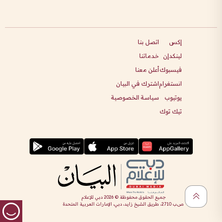
إكس
اتصل بنا
لينكدإن
خدماتنا
فيسبوك
أعلن معنا
انستغرام
اشترك في البيان
يوتيوب
سياسة الخصوصية
تيك توك
جميع الحقوق محفوظة ©
2026
دبي للإعلام
ص.ب 2710، طريق الشيخ زايد، دبي، الإمارات العربية المتحدة