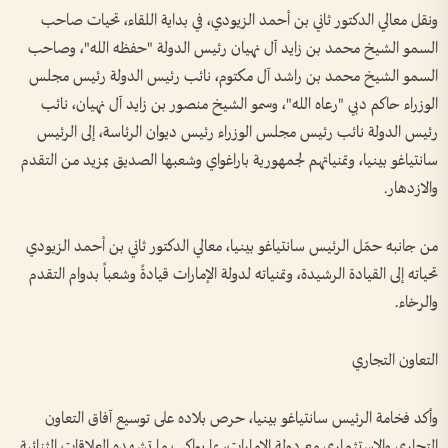
ونقل معالي الدكتور ثاني بن أحمد الزيودي، في بداية اللقاء، تحيات صاحب
السمو الشيخ محمد بن زايد آل نهيان رئيس الدولة "حفظه الله"، وصاحب
السمو الشيخ محمد بن راشد آل مكتوم، نائب رئيس الدولة رئيس مجلس
الوزراء حاكم دبي "رعاه الله"، وسمو الشيخ منصور بن زايد آل نهيان، نائب
رئيس الدولة نائب رئيس مجلس الوزراء رئيس ديوان الرئاسة، إلى الرئيس
سانتياغو بينيا، وتمنياتهم لجمهورية باراغواي وشعبها الصديق بمزيد من التقدم
والازدهار.
من جانبه حمّل الرئيس سانتياغو بينيا، معالي الدكتور ثاني بن أحمد الزيودي
تحياته إلى القيادة الرشيدة، وتمنياته لدولة الإمارات قيادةً وشعباً بدوام التقدم
والرخاء.
التعاون التجاري
وأكد فخامة الرئيس سانتياغو بينيا، حرص بلاده على توسيع آفاق التعاون
التجاري والاستثماري مع دولة الإمارات، بما يواكب ما تشهده العلاقات الثنائية