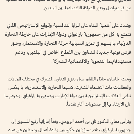
من نمو متواصل ويعزز الشراكة الاقتصادية بين البلدين.
وشدد على أهمية البناء على المزايا التنافسية والموقع الإستراتيجي الذي
تتمتع به كل من جمهورية باراغواي ودولة الإمارات على خارطة التجارة
الدولية، بما يسهم في تعزيز انسيابية حركة التجارة والاستثمار، وخلق
فرص نوعية جديدة للتعاون بين القطاع الخاص في البلدين، ودعم
مستهدفاتهما التنموية والاقتصادية المشتركة.
وبحث الجانبان، خلال اللقاء، سبل تعزيز التعاون المشترك في مختلف المجالات
والقطاعات ذات الاهتمام المشترك، لاسيما التجارية والاستثمارية، بما يعكس
تنامي العلاقات الإستراتيجية بين دولة الإمارات وجمهورية باراغواي، وحرصهما
على الارتقاء بها إلى مستويات أكثر تقدماً.
وترأس معالي الدكتور ثاني بن أحمد الزيودي، وفداً إماراتياً رفيع المستوى إلى
جمهورية باراغواي ، ضم مسؤولين حكوميين وقادة أعمال وممثلين عن عدد