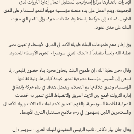
الإمارات باعتبارها مركزاً إستراتيجياً لمستقبل أعمال إدارة الثروات لدى
المجموعة، ويتم العمل على بناء منصة مؤسسية مهيأة للنمو المستدام على المدى
الطويل، تستند إلى حوكمة راسخة وقيادة ذات خبرة، وإلى القيم التي ميزت
البنك على مدى عقود.
وفي إطار دعم طموحات البنك طويلة الأمد في الشرق الأوسط، تم تعيين سمير
عطية الله رئيساً تنفيذياً لـ «البنك العربي سويسرا - الشرق الأوسط» المحدود.
وقال سمير عطية الله: إن طموح البنك يتجاوز مجرد بناء حضور إقليمي، إذ
نسعى إلى تأسيس مؤسسة مصرفية تتميز بجودة كوادرها، وقوة ثقافتها
المؤسسية، وعمق علاقاتها مع العملاء، ويتمثل هدفنا في بناء شركة رائدة في
إدارة الثروات تجمع بين الإرث العريق والانضباط الذي تتميز به الخدمات
المصرفية الخاصة السويسرية، والفهم العميق لاحتياجات العائلات ورواد الأعمال
والمستثمرين الذين يسهمون في رسم ملامح مستقبل الشرق الأوسط.
وقال جان بيار دكاش، نائب الرئيس التنفيذي للبنك العربي - سويسرا: إن