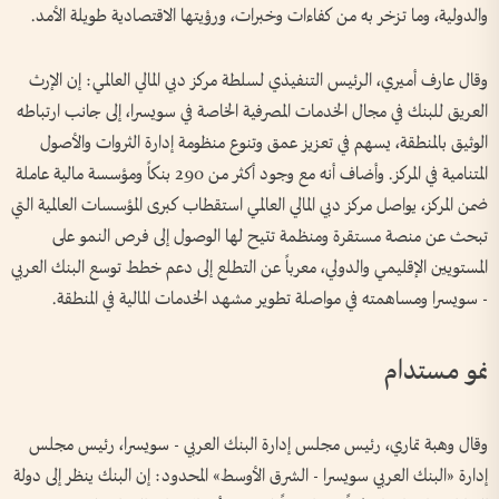
والدولية، وما تزخر به من كفاءات وخبرات، ورؤيتها الاقتصادية طويلة الأمد.
وقال عارف أميري، الرئيس التنفيذي لسلطة مركز دبي المالي العالمي: إن الإرث
العريق للبنك في مجال الخدمات المصرفية الخاصة في سويسرا، إلى جانب ارتباطه
الوثيق بالمنطقة، يسهم في تعزيز عمق وتنوع منظومة إدارة الثروات والأصول
المتنامية في المركز. وأضاف أنه مع وجود أكثر من 290 بنكاً ومؤسسة مالية عاملة
ضمن المركز، يواصل مركز دبي المالي العالمي استقطاب كبرى المؤسسات العالمية التي
تبحث عن منصة مستقرة ومنظمة تتيح لها الوصول إلى فرص النمو على
المستويين الإقليمي والدولي، معرباً عن التطلع إلى دعم خطط توسع البنك العربي
- سويسرا ومساهمته في مواصلة تطوير مشهد الخدمات المالية في المنطقة.
نمو مستدام
وقال وهبة تماري، رئيس مجلس إدارة البنك العربي - سويسرا، رئيس مجلس
إدارة «البنك العربي سويسرا - الشرق الأوسط» المحدود: إن البنك ينظر إلى دولة