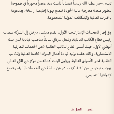
تعيين سمير عطية الله رئيساً تنفيذياً للبنك يعد عنصراً محورياً في طموحنا
لتطوير منصة مصرفية عالية الجودة تتمتع بهوية إقليمية راسخة، ومدعومة
بالخبرات العالمية والإمكانات الدولية للمجموعة.
وفي إطار التعيينات الإستراتيجية الأولى، انضم ميشيل سرفاتي إلى الشركة بمنصب
رئيس قطاع المكاتب العائلية، وشغل سرفاتي سابقاً مناصب قيادية لدى بنك
أبوظبي الأول، حيث أسس قطاع المكاتب العائلية ضمن الخدمات المصرفية
الاستثمارية، وذلك عقب توليه قيادة أعمال البنوك الخاصة العالمية والمكاتب
العائلية ضمن الأسواق العالمية. ويزاول البنك أعماله من مركز دبي المالي العالمي
بموجب ترخيص من الفئة 3C صادر عن سلطة دبي للخدمات المالية، ويخضع
لإشرافها التنظيمي.
إكس
اتصل بنا