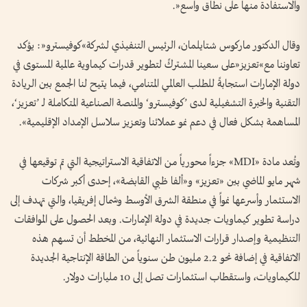
والاستفادة منها على نطاق واسع«.
وقال الدكتور ماركوس شتايلمان، الرئيس التنفيذي لشركة»كوفيسترو«: يؤكد
تعاوننا مع»تعزيز«على سعينا المشتركً لتطوير قدرات كيماوية عالمية المستوى في
دولة الإمارات استجابةً للطلب العالمي المتنامي، فيما يتيح لنا الجمع بين الريادة
التقنية والخبرة التشغيلية لـدى ’كوفيسترو‘ والمنصة الصناعية المتكاملة لـ ’تعزيز‘،
المساهمة بشكل فعال في دعم نمو عملائنا وتعزيز سلاسل الإمداد الإقليمية».
وتُعد مادة «MDI» جزءاً محورياً من الاتفاقية الاستراتيجية التي تم توقيعها في
شهر مايو الماضي بين «تعزيز» و«ألفا ظبي القابضة»، إحدى أكبر شركات
الاستثمار وأسرعها نمواً في منطقة الشرق الأوسط وشمال إفريقيا، والتي تهدف إلى
دراسة تطوير كيماويات جديدة في دولة الإمارات. وبعد الحصول على الموافقات
التنظيمية وإصدار قرارات الاستثمار النهائية، من المخطط أن تسهم هذه
الاتفاقية في إضافة نحو 2.2 مليون طن سنوياً من الطاقة الإنتاجية الجديدة
للكيماويات، واستقطاب استثمارات تصل إلى 10 مليارات دولار.