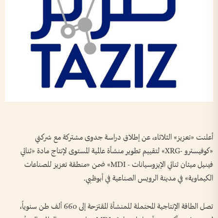
أعلنت «تعزيز» الثلاثاء، عن إطلاق دراسة جدوى مشتركة مع شركتي
«كوفيسترو -XRG» لتقييم تطوير منشأة عالمية المستوى لإنتاج مادة «ثنائي
فينيل ميثان ثنائي الإيزوسيانات - MDI» ضمن «منطقة تعزيز للصناعات
الكيماوية» في مدينة الرويس الصناعية في أبوظبي.
تصل الطاقة الإنتاجية المحتملة للمنشأة المقترَحة إلى 660 ألف طن سنوياً،