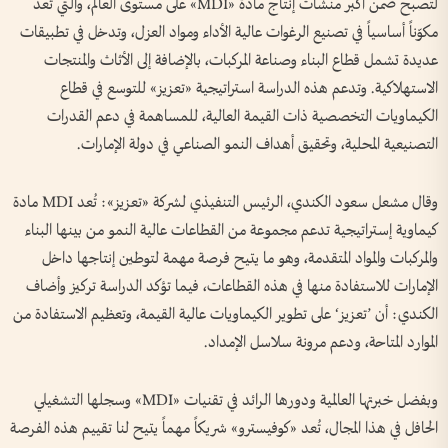
لتصبح ضمن أكبر منشآت إنتاج مادة «MDI» على مستوى العالم، والتي تُعد
مكوّناً أساسياً في تصنيع الرغوات عالية الأداء ومواد العزل، وتدخل في تطبيقات
عديدة تشمل قطاع البناء وصناعة المركبات، بالإضافة إلى الأثاث والمنتجات
الاستهلاكية. وتدعم هذه الدراسة استراتيجية «تعزيز» للتوسع في قطاع
الكيماويات التخصصية ذات القيمة العالية، للمساهمة في دعم القدرات
التصنيعية المحلية، وتحقيق أهداف النمو الصناعي في دولة الإمارات.
وقال مشعل سعود الكندي، الرئيس التنفيذي لشركة «تعزيز»: تُعد MDI مادة
كيماوية إستراتيجية تدعم مجموعة من القطاعات عالية النمو من بينها البناء
والمركبات والمواد المتقدمة، وهو ما يتيح فرصة مهمة لتوطين إنتاجها داخل
الإمارات للاستفادة منها في هذه القطاعات، فيما تؤكد الدراسة تركيز وأضاف
الكندي: أن ’تعزيز‘ على تطوير الكيماويات عالية القيمة، وتعظيم الاستفادة من
الموارد المتاحة، ودعم مرونة سلاسل الإمداد.
وبفضل خبرتها العالمية ودورها الرائد في تقنيات «MDI» وسجلها التشغيلي
الحافل في هذا المجال، تُعد «كوفيسترو» شريكاً مهماً يتيح لنا تقييم هذه الفرصة