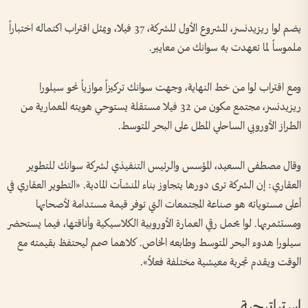
يضم لوا ريزيدنسز، المشروع الأول للشركة، 37 فيلا، ويمثل اقتراب اكتماله اختباراً
ملموساً لما تعهدت به سوانك من معايير.
ومع اقتراب لوا من خط النهاية، وجهت سوانك تركيزاً موازياً نحو سيلورا
ريزيدنسز، مجتمع مكون من 32 فيلا مستقلة يستوحي هويته المعمارية من
الطراز الأوروبي الساحلي المطل على البحر المتوسط.
وقال مصطفى السعيد، المؤسس والرئيس التنفيذي لشركة سوانك للتطوير
العقاري: إن الشركة ترى دورها يتجاوز بناء المنشآت المادية. «التطوير العقاري في
أعلى مستوياته هو صناعة المجتمعات التي توفر قيمة مستدامة لأصحابها
ومستثمريها. لوا يحمل رقي العمارة الأوروبية الكلاسيكية وأناقتها، فيما يستحضر
سيلورا هدوء البحر المتوسط وطابعه الخاص. كلاهما صمم ليحتفظ بقيمته مع
الوقت ويقدم تجربة معيشية مختلفة فعلاً».
استراتيجية