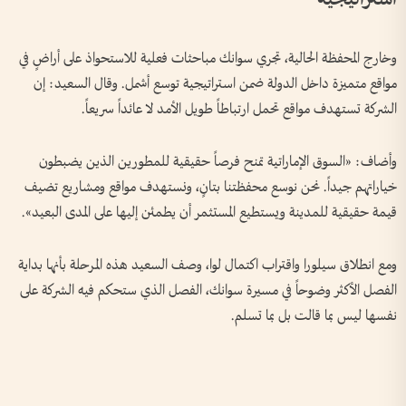
وخارج المحفظة الحالية، تجري سوانك مباحثات فعلية للاستحواذ على أراضٍ في
مواقع متميزة داخل الدولة ضمن استراتيجية توسع أشمل. وقال السعيد: إن
الشركة تستهدف مواقع تحمل ارتباطاً طويل الأمد لا عائداً سريعاً.
وأضاف: «السوق الإماراتية تمنح فرصاً حقيقية للمطورين الذين يضبطون
خياراتهم جيداً. نحن نوسع محفظتنا بتانٍ، ونستهدف مواقع ومشاريع تضيف
قيمة حقيقية للمدينة ويستطيع المستثمر أن يطمئن إليها على المدى البعيد».
ومع انطلاق سيلورا واقتراب اكتمال لوا، وصف السعيد هذه المرحلة بأنها بداية
الفصل الأكثر وضوحاً في مسيرة سوانك، الفصل الذي ستحكم فيه الشركة على
نفسها ليس بما قالت بل بما تسلم.