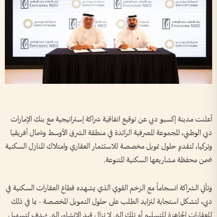
أعلنت مدينة إكسبو دبي عن توقيع اتفاقية شراكة إستراتيجية مع بنك الإمارات
دبي الوطني، المجموعة المصرفية الرائدة في منطقة الشرق الأوسط وشمال أفريقيا
وتركيا، لتقديم حلول تمويل مخصصة للاستثمار العقاري وامتلاك المنازل السكنية
ضمن محفظة مشاريعها السكنية المتنوعة.
وتأتي الشراكة انسجاماً مع الزخم القوي الذي يشهده قطاع العقارات السكنية في
دبي، لتشكل استجابة لتزايد الطلب على حلول التمويل المخصصة - بما في ذلك
للعقارات الجاهزة للتسليم أو تلك التي لا تزال قيد الإنشاء، التي تهدف لتسهيل