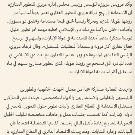
وأكد مرويس عزيزي، المؤسس ورئيس مجلس إدارة عزيزي للتطوير العقاري،
أن الاستدامة في نهج شركة عزيزي للتطوير العقاري تعتبر جزءاً أساسياً من
رؤيتها طويلة المدى، ومحركاً رئيسياً لخلق قيمة مستدامة وتحقيق نمو مسؤول.
وأضاف: «تمثل شراكتنا مع بنك دبي الإسلامي خطوة مهمة نحو تطوير حلول
تمويلية مبتكرة تدعم أجندة الاستدامة في دولة الإمارات، وتسهم في ترسيخ
قطاع عقاري أكثر مرونة واستعداداً لمتطلبات المستقبل». وقال فرهاد عزيزي،
الرئيس التنفيذي لمجموعة عزيزي: «يسرنا التعاون مع بنك دبي الإسلامي في
هذه المبادرة التي تنسجم مع رؤيتنا طويلة المدى لتطوير مشاريع تسهم في بناء
مستقبل أكثر استدامة لدولة الإمارات».
وشهدت الفعالية مشاركة نخبة من ممثلي الجهات الحكومية والمطورين
الرئيسيين والمقاولين والاستشاريين والخبراء المتخصصين، حيث ناقش المشاركون
مستقبل الاستدامة في القطاع العقاري وآليات تطوير حلول التمويل الأخضر في
دولة الإمارات. كما تضمنت جلسات عمل وإحاطات متخصصة تناولت الحلول
التمويلية لمشاريع إعادة تأهيل المباني وتحسين كفاءتها التشغيلية اعتماداً على
البيانات، وإدارة النفايات، وممارسات الاقتصاد الدائري في القطاع العقاري، بما