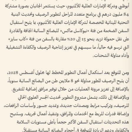
أبوظبي وشركة الإمارات العالمية للألمنيوم، حيث يستثمر الجانبان بصورة مشتركة
84 مليون درهم في برنامج متعدد المراحل لتطوير الرصيف وتحديث البنية
التحتية المينائية المخصصة لشركة الإمارات العالمية للألمنيوم، بما يتيح استقبال
السفن الضخمة من فئة «نيوكاسل ماكس» للبضائع السائبة الجافة والقادرة
على نقل حمولة تزيد بنحو 15 إلى 20% مقارنة بالسفن من فئة «كاب سايز»
التي ترسو فيه حالياً، ما سيسهم في تعزيز إنتاجية الرصيف والكفاءة التشغيلية
وأداء مناولة الشحنات.
ومن المتوقع بعد استكمال أعمال التطوير المخطط لها بحلول أغسطس 2028،
أن يتيح الرصيف المطور مناولة نحو 8 ملايين طن من البضائع السائبة سنوياً،
بالإضافة إلى تعزيز مرونة العمليات من خلال توفير مرافق إضافية للتفريغ.
وبالإضافة إلى ذلك، يشمل مشروع التطوير تحديث الجسر العلوي الحالي
للرصيف، وتركيب مرابط ومصدات جديدة، وتمديد جسور وأساسات الرافعات،
وإضافة قدرات للربط مع الخدمات والمرافق، وتنفيذ أعمال تجريف. وستتيح
هذه التحديثات استقبال السفن الأكبر حجماً بأعلى مستويات السلامة
والكفاءة، ودعم الزيادة المتوقعة في أحجام البضائع السائبة مستقبلاً.