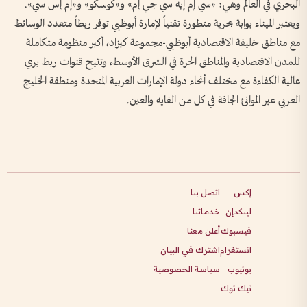
البحري في العالم وهي: «سي إم إيه سي جي إم» و«كوسكو» و«إم إس سي».
ويعتبر الميناء بوابة بحرية متطورة تقنياً لإمارة أبوظبي توفر ربطاً متعدد الوسائط
مع مناطق خليفة الاقتصادية أبوظبي-مجموعة كيزاد، أكبر منظومة متكاملة
للمدن الاقتصادية والمناطق الحرة في الشرق الأوسط، وتتيح قنوات ربط بري
عالية الكفاءة مع مختلف أنحاء دولة الإمارات العربية المتحدة ومنطقة الخليج
العربي عبر الموانئ الجافة في كل من الفايه والعين.
إكس
اتصل بنا
لينكدإن
خدماتنا
فيسبوك
أعلن معنا
انستغرام
اشترك في البيان
يوتيوب
سياسة الخصوصية
تيك توك