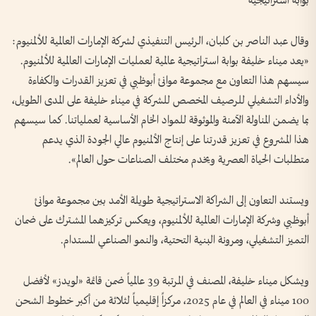
بوابة استراتيجية
وقال عبد الناصر بن كلبان، الرئيس التنفيذي لشركة الإمارات العالمية للألمنيوم:
«يعد ميناء خليفة بوابة استراتيجية عالمية لعمليات الإمارات العالمية للألمنيوم.
سيسهم هذا التعاون مع مجموعة موانئ أبوظبي في تعزيز القدرات والكفاءة
والأداء التشغيلي للرصيف المخصص للشركة في ميناء خليفة على المدى الطويل،
بما يضمن المناولة الآمنة والموثوقة للمواد الخام الأساسية لعملياتنا. كما سيسهم
هذا المشروع في تعزيز قدرتنا على إنتاج الألمنيوم عالي الجودة الذي يدعم
متطلبات الحياة العصرية ويخدم مختلف الصناعات حول العالم».
ويستند التعاون إلى الشراكة الاستراتيجية طويلة الأمد بين مجموعة موانئ
أبوظبي وشركة الإمارات العالمية للألمنيوم، ويعكس تركيزهما المشترك على ضمان
التميز التشغيلي، ومرونة البنية التحتية، والنمو الصناعي المستدام.
ويشكل ميناء خليفة، المصنف في المرتبة 39 عالمياً ضمن قائمة «لويدز» لأفضل
100 ميناء في العالم في عام 2025، مركزاً إقليمياً لثلاثة من أكبر خطوط الشحن