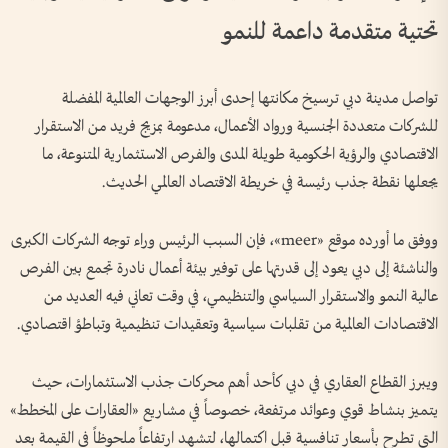
تحتية متقدمة داعمة للنمو
تواصل مدينة دبي ترسيخ مكانتها إحدى أبرز الوجهات العالمية المفضلة
للشركات متعددة الجنسية ورواد الأعمال، مدعومة بمزيج فريد من الاستقرار
الاقتصادي والرؤية الحكومية طويلة المدى والفرص الاستثمارية المتنوعة، ما
يجعلها نقطة جذب رئيسة في خريطة الاقتصاد العالمي الحديث.
ووفق ما أورده موقع «meer»، فإن السبب الرئيس وراء توجه الشركات الكبرى
والناشئة إلى دبي يعود إلى قدرتها على توفير بيئة أعمال نادرة تجمع بين الفرص
عالية النمو والاستقرار السياسي والتنظيمي، في وقت تعاني فيه العديد من
الاقتصادات العالمية من تقلبات سياسية وتعقيدات تنظيمية وتباطؤ اقتصادي.
ويبرز القطاع العقاري في دبي كأحد أهم محركات جذب الاستثمارات، حيث
يتميز بنشاط قوي وعوائد مرتفعة، خصوصاً في مشاريع «العقارات على المخطط»
التي تطرح بأسعار تنافسية قبل اكتمالها، لتشهد ارتفاعاً ملحوظاً في القيمة بعد