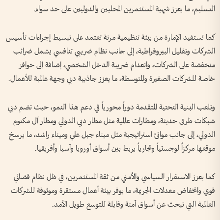
التسليم، ما يعزز شهية المستثمرين المحليين والدوليين على حد سواء.
كما تستفيد الإمارة من بيئة تنظيمية مرنة تعتمد على تبسيط إجراءات تأسيس
الشركات وتقليل البيروقراطية، إلى جانب نظام ضريبي تنافسي يشمل ضرائب
منخفضة على الشركات، وانعدام ضريبة الدخل الشخصي، إضافة إلى حوافز
خاصة للشركات الصغيرة والمتوسطة، ما يعزز جاذبية دبي وجهة عالمية للأعمال.
وتلعب البنية التحتية المتقدمة دوراً محورياً في دعم هذا النمو، حيث تضم دبي
شبكات طرق حديثة، ومطارات عالمية مثل مطار دبي الدولي ومطار آل مكتوم
الدولي، إلى جانب موانئ استراتيجية مثل ميناء جبل علي وميناء راشد، ما يرسخ
موقعها مركزاً لوجستياً وتجارياً يربط بين أسواق أوروبا وآسيا وأفريقيا.
كما يعزز الاستقرار السياسي والأمني من ثقة المستثمرين، في ظل نظام قضائي
قوي وانخفاض معدلات الجريمة، ما يوفر بيئة أعمال مستقرة وموثوقة للشركات
العالمية التي تبحث عن أسواق آمنة وقابلة للتوسع طويل الأمد.