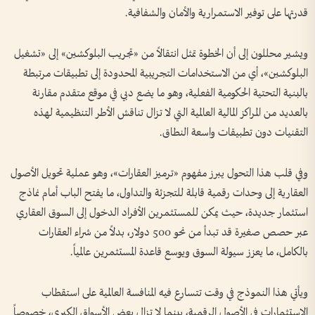
قدرتها على توفير الاستمرارية والأمان والشفافية.
ويشير محللون إلى أن الخطوة تمثل انتقالاً من «تجريب البلوكشين» إلى «تشغيل
البلوكشين»، أي من الاستخدامات التجريبية المحدودة إلى تطبيقات مرتبطة
بالبنية التحتية الحكومية الفعلية، وهو ما يضع دبي في موقع متقدم مقارنة
بالعديد من المراكز المالية العالمية التي لا تزال تناقش الأطر التنظيمية لهذه
التقنيات دون تطبيقات واسعة النطاق.
وفي قلب هذا التحول يبرز مفهوم «ترميز العقارات»، وهو عملية تحويل الأصول
العقارية إلى وحدات رقمية قابلة للتجزئة والتداول، ما يفتح الباب أمام نماذج
استثمار جديدة، حيث يمكن للمستثمرين الأفراد الدخول إلى السوق العقاري
عبر حصص صغيرة قد تبدأ من نحو 500 دولار، بدلاً من شراء العقارات
بالكامل، ما يعزز سيولة السوق ويوسع قاعدة المستثمرين عالمياً.
ويأتي هذا النموذج في وقت تتسارع فيه المنافسة العالمية على استقطاب
الاستثمارات في الأصول الرقمية، بينما لا تزال بعض الأسواق الكبرى، خصوصاً