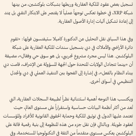
تسجيل بعض عقود الملكية العقارية وربطها بشبكات بلوكتشين، من بينها
شبكة XRP، في خطوة تعكس توجهاً عملياً لا يقتصر على الابتكار التقني بل يمتد
إلى إعادة تشكيل آليات إدارة الأصول العقارية.
وفي هذا السياق نقل التحليل عن الدكتورة كاميلا ستيفنسون قولها: «تقوم
دائرة الأراضي والأملاك في دبي بتسجيل سندات الملكية العقارية على شبكة
البلوكشين. هذا ليس مجرد مشروع تجريبي، بل هو سوق حي وفعّال»، مضيفة
أن «بينما تتجادل الولايات المتحدة حول الجهة المسؤولة عن الإشراف، قامت دبي
ببناء النظام بالفعل»، في إشارة إلى الفجوة بين التنفيذ العملي في دبي والجدل
التنظيمي في أسواق أخرى.
ويكتسب هذا التوجه أهمية استثنائية نظراً لطبيعة السجلات العقارية، التي
تُعد من أكثر أنظمة البيانات حساسية واستقراراً على مستوى العالم، حيث
تعتمد عليها الدول في توثيق الملكية وحماية الحقوق القانونية للأفراد والمؤسسات
لعقود طويلة. وبالتالي فإن نقل جزء من هذه المنظومة إلى بنية رقمية قائمة على
البلوكشين يعكس مستوى متقدماً من الثقة في التكنولوجيا المستخدمة، وفي