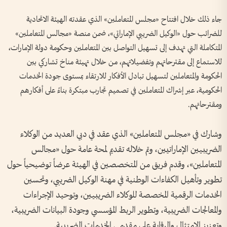
جاء ذلك خلال افتتاح «مجلس المتعاملين» الذي عقدته الهيئة الاتحادية
للضرائب حول «الوكيل الضريبي الإماراتي»، ضمن منصة «مجالس المتعاملين»
المتكاملة التي تهدف إلى تسهيل التواصل بين المتعاملين وحكومة دولة الإمارات،
للاستماع إلى مقترحاتهم وتفضيلاتهم، من خلال تهيئة مناخ تشاركي بين
الحكومة والمتعاملين لتسهيل تبادل الأفكار للارتقاء بمستوى جودة الخدمات
الحكومية، عبر إشراك المتعاملين في تصميم تجارب مبتكرة بناءً على أفكارهم
ومقترحاتهم.
وشارك في «مجلس المتعاملين» الذي عقد في دبي العديد من الوكلاء
الضريبيين الإماراتيين، وتم خلاله تقديم لمحة عامة حول «مجالس
المتعاملين»، وقدم فريق من المتخصصين في الهيئة عرضاً توضيحياً حول
تطوير وتأهيل الكفاءات الوطنية في مهنة الوكيل الضريبي، وتحسين
الخدمات الرقمية المخصصة للوكلاء الضريبيين، وتوحيد الإجراءات
والمعالجات الضريبية، وتطوير الربط المؤسسي وجودة البيانات الضريبية،
وتعزيز الامتثال والرقابة على مقدمي الخدمات الضريبية.