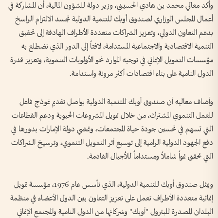
وأكد معالي محمد بن هادي الحسيني، وزير دولة للشؤون المالية، أن المشاركة في
أعمال المجلس الوزاري لصندوق أوبك للتنمية الدولية تجسد الالتزام الراسخ
بدعم التعاون الدولي، وتعزيز الشراكات متعددة الأطراف الهادفة إلى تحقيق
التنمية الاقتصادية والاجتماعية المستدامة، لافتاً إلى الدور الذي تضطلع به
مؤسسات التمويل الإنمائي في توجيه الموارد نحو الأولويات التنموية، وتعزيز قدرة
الدول النامية على بناء اقتصادات أكثر مرونة واستدامة.
وأضاف معاليه أن صندوق أوبك للتنمية الدولية يواصل تقديم نموذج فاعل
للعمل التنموي المشترك، من خلال تمويل المشروعات الحيوية ودعم القطاعات
التي تسهم في تحسين جودة حياة المجتمعات، وتمضي دولة الإمارات بدورها في
دفع الجهود الدولية الرامية إلى توسيع أثر التمويل التنموي، وترسيخ الشراكات
التي تحقق نمواً شاملاً ومستداماً للأجيال القادمة.
ويمثل صندوق أوبك للتنمية الدولية، الذي تأسس عام 1976، مؤسسة تمويل
إنمائية متعددة الأطراف تعمل على تعزيز التعاون بين الدول الأعضاء في منظمة
البلدان المصدرة للبترول "أوبك" وشركائها من الدول النامية والمجتمع الإنمائي