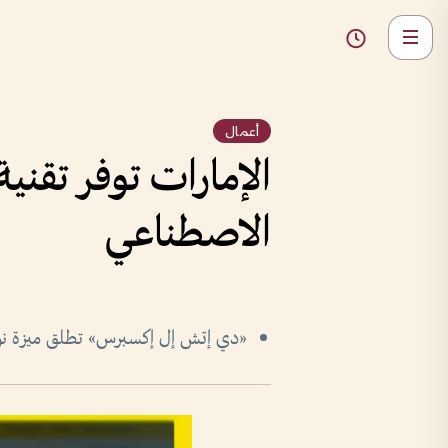
أعمال
الإمارات توفر تقن
الاصطناعي
«دي إتش إل إكسبرس» تطلق ميزة نوعية في 8 أس