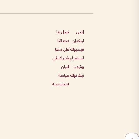
إكس
اتصل بنا
لينكدإن
خدماتنا
فيسبوك
أعلن معنا
انستغرام
اشترك في
يوتيوب
البيان
تيك توك
سياسة
الخصوصية