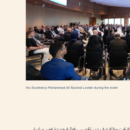
His Excellency Mohammad Ali Rashed Lootah during the event
لة تحت مظلة غرف دبي، الخميس، فعالية جديدة ضمن مبادرة