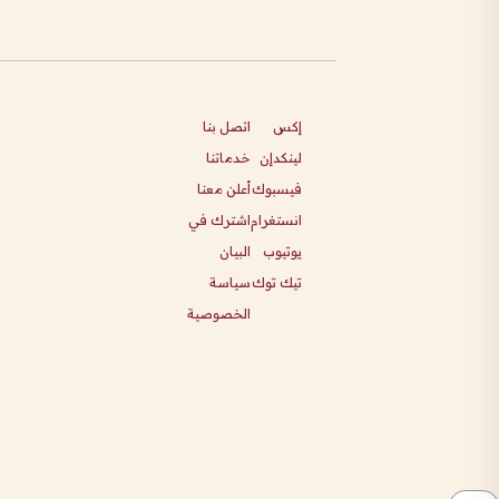
إكس
اتصل بنا
لينكدإن
خدماتنا
فيسبوك
أعلن معنا
انستغرام
اشترك في
يوتيوب
البيان
تيك توك
سياسة
الخصوصية