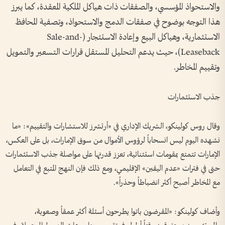
والاستحواذ المؤسسي، والصفقات ذات هياكل الملكية المعقدة، كما يبرز
هذا التوجه بوضوح في صفقات الدمج والاستحواذ، وتصفية المحافظ
الاستثمارية، وهياكل البيع وإعادة الاستئجار (Sale-and-
Leaseback)، حيث يدعم التحليل المستقل قرارات التسعير والتمويل
وتقييم المخاطر.
جذب الاستثمارات
وقال روس كولينكو، الشريك الإداري في «أرتشرز للاستشارات والتقييم»: «ما
نشهده اليوم ليس انسحاباً لرؤوس الأموال من سوق الإمارات، بل على العكس،
الإمارات تتمتع بمقومات استثنائية، تعزز قدرتها على مواصلة جذب الاستثمارات
حتى في فترات «عدم اليقين» الإقليمي، ومع ذلك فإن النهج المتبع في التعامل
مع المخاطر أصبح أكثر انضباطاً وحذراً».
وأضاف كولينكو: «المقرضون باتوا يطرحون أسئلة أكثر عمقاً وصعوبة،