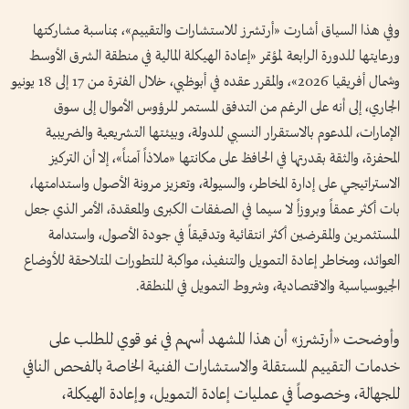
وفي هذا السياق أشارت «أرتشرز للاستشارات والتقييم»، بمناسبة مشاركتها
ورعايتها للدورة الرابعة لمؤتمر «إعادة الهيكلة المالية في منطقة الشرق الأوسط
وشمال أفريقيا 2026»، والمقرر عقده في أبوظبي، خلال الفترة من 17 إلى 18 يونيو
الجاري، إلى أنه على الرغم من التدفق المستمر للرؤوس الأموال إلى سوق
الإمارات، المدعوم بالاستقرار النسبي للدولة، وبيئتها التشريعية والضريبية
المحفزة، والثقة بقدرتها في الحافظ على مكانتها «ملاذاً آمناً»، إلا أن التركيز
الاستراتيجي على إدارة المخاطر، والسيولة، وتعزيز مرونة الأصول واستدامتها،
بات أكثر عمقاً وبروزاً لا سيما في الصفقات الكبرى والمعقدة، الأمر الذي جعل
المستثمرين والمقرضين أكثر انتقائية وتدقيقاً في جودة الأصول، واستدامة
العوائد، ومخاطر إعادة التمويل والتنفيذ، مواكبة للتطورات المتلاحقة للأوضاع
الجيوسياسية والاقتصادية، وشروط التمويل في المنطقة.
وأوضحت «أرتشرز» أن هذا المشهد أسهم في نمو قوي للطلب على
خدمات التقييم المستقلة والاستشارات الفنية الخاصة بالفحص النافي
للجهالة، وخصوصاً في عمليات إعادة التمويل، وإعادة الهيكلة،