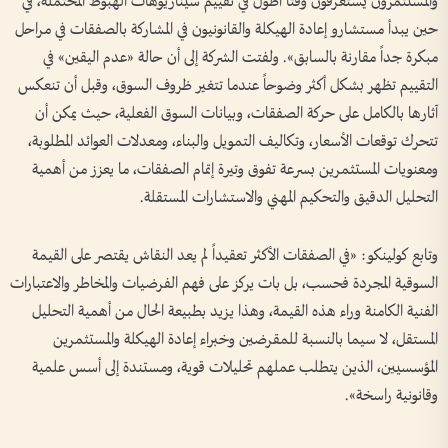
والمستثمرون يستغرقون وقتاً أطول في تقييم سيناريوهات الهبوط المحتملة، في
حين يبدأ مستشارو إعادة الهيكلة والقانونيون في المشاركة بالصفقات في مراحل
مبكرة جداً مقارنة بالسابق». ولفتت الشركة إلى أن حالة «عدم اليقين» في
التقييم تظهر بشكل أكثر وضوحاً عندما تتغير ظروف السوق، وقبل أن تنعكس
آثارها بالكامل على حركة الصفقات، وبيانات السوق الفعلية، حيث يمكن أن
تتحرك توقعات الأسعار، وتكاليف التمويل والبناء، ومعدلات العوائد المطلوبة،
ومعنويات المستثمرين بسرعة تفوق وتيرة إتمام الصفقات، ما يعزز من أهمية
التحليل الدقيق والتحكيم المهني والاستشارات المستقلة.
وتابع كولينكو: «في الصفقات الأكثر تعقيداً لم يعد النقاش يقتصر على القيمة
السوقية المجردة فحسب، بل بات يركز على فهم الفرضيات والمخاطر والاعتبارات
الفنية الكامنة وراء هذه القيمة، وهذا يزيد بطبيعة الحال من أهمية التحليل
المستقل، لا سيما بالنسبة للمقرضين وخبراء إعادة الهيكلة والمستثمرين
المؤسسيين، الذين يتطلب عملهم تحليلات قوية، ومستندة إلى أسس علمية
وقانونية راسخة».