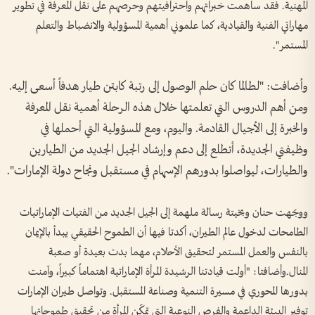
المهنية. فقد ساهمت خبراتهم واحترافيتهم وحرصهم على نقل المعرفة في تطوير
مهاراتي الفنية والقيادية، كما علموني أهمية المسؤولية والانضباط والتعلم
المستمر".
وأضافت: "لطالما كان حلم الوصول إلى رتبة كابتن طيار هدفاً أسعى إليه.
ومن أهم الدروس التي تعلمتها خلال هذه الرحلة أهمية نقل المعرفة
والخبرة إلى الأجيال القادمة. واليوم، ومع المسؤولية التي أحملها في
وظيفتي الجديدة، أتطلع إلى دعم وإرشاد الجيل الجديد من الطيارين
والطيارات، ليواصلوا بدورهم الإسهام في مستقبل ونجاح دولة الإمارات".
ووجّهت حنان وبخيتة رسالة ملهمة إلى الجيل الجديد من الفتيات الإماراتيات
الطامحات لدخول عالم الطيران، أكدتا فيها أن الطموح الحقيقي يبدأ بالإيمان
بالنفس والعمل المستمر لتحقيق الأحلام، مهما بدت بعيدة أو صعبة
المنال.وأضافتا: "أولت قيادتنا الرشيدة المرأة الإماراتية اهتماماً كبيراً، وآمنت
بدورها المحوري في مسيرة التنمية وصناعة المستقبل. وتواصل طيران الإمارات
توفير البيئة الداعمة والفرص النوعية التي تمكّن المرأة من تحقيق طموحاتها