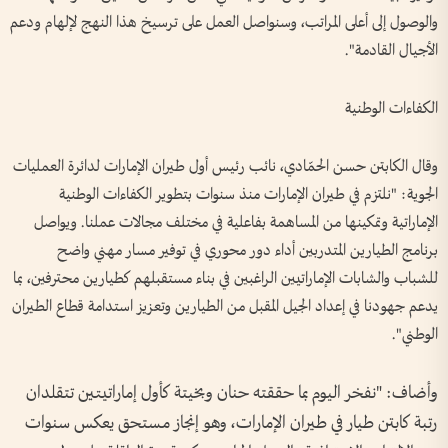
والوصول إلى أعلى المراتب، وسنواصل العمل على ترسيخ هذا النهج لإلهام ودعم
الأجيال القادمة".
الكفاءات الوطنية
وقال الكابتن حسن الحمّادي، نائب رئيس أول طيران الإمارات لدائرة العمليات
الجوية: "نلتزم في طيران الإمارات منذ سنوات بتطوير الكفاءات الوطنية
الإماراتية وتمكينها من المساهمة بفاعلية في مختلف مجالات عملنا. ويواصل
برنامج الطيارين المتدربين أداء دور محوري في توفير مسار مهني واضح
للشباب والشابات الإماراتيين الراغبين في بناء مستقبلهم كطيارين محترفين، بما
يدعم جهودنا في إعداد الجيل المقبل من الطيارين وتعزيز استدامة قطاع الطيران
الوطني".
وأضاف: "نفخر اليوم بما حققته حنان وبخيتة كأول إماراتيتين تتقلدان
رتبة كابتن طيار في طيران الإمارات، وهو إنجاز مستحق يعكس سنوات