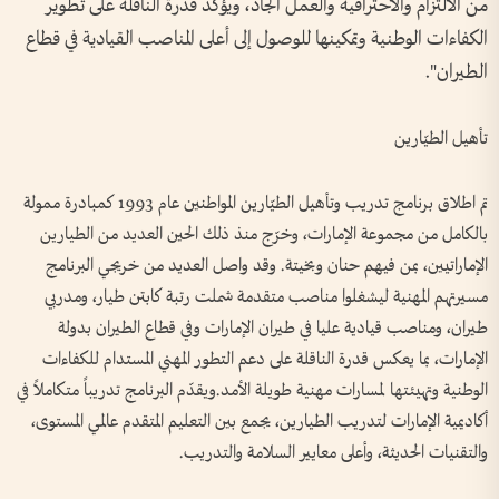
من الالتزام والاحترافية والعمل الجاد، ويؤكد قدرة الناقلة على تطوير
الكفاءات الوطنية وتمكينها للوصول إلى أعلى المناصب القيادية في قطاع
الطيران".
تأهيل الطيّارين
تم اطلاق برنامج تدريب وتأهيل الطيّارين المواطنين عام 1993 كمبادرة ممولة
بالكامل من مجموعة الإمارات، وخرّج منذ ذلك الحين العديد من الطيارين
الإماراتيين، بمن فيهم حنان وبخيتة. وقد واصل العديد من خريجي البرنامج
مسيرتهم المهنية ليشغلوا مناصب متقدمة شملت رتبة كابتن طيار، ومدربي
طيران، ومناصب قيادية عليا في طيران الإمارات وفي قطاع الطيران بدولة
الإمارات، بما يعكس قدرة الناقلة على دعم التطور المهني المستدام للكفاءات
الوطنية وتهيئتها لمسارات مهنية طويلة الأمد.ويقدّم البرنامج تدريباً متكاملاً في
أكاديمية الإمارات لتدريب الطيارين، يجمع بين التعليم المتقدم عالمي المستوى،
والتقنيات الحديثة، وأعلى معايير السلامة والتدريب.