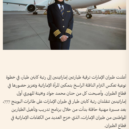
أعلنت طيران الإمارات ترقية طيارتين إماراتيتين إلى رتبة كابتن طيار، في خطوة
نوعية تعكس التزام الناقلة الراسخ بتمكين المرأة الإماراتية وتعزيز حضورها في
قطاع الطيران. وأصبحت كل من حنان محمد جواد وبخيتة المهيري أول
إماراتيتين تتقلدان رتبة كابتن طيار في طيران الإمارات على طائرات البوينج 777،
بعد مسيرة مهنية حافلة بدأت من خلال برنامج تدريب وتأهيل الطيّارين
المواطنين من طيران الإمارات، الذي خرّج العديد من الكفاءات الإماراتية في
قطاع الطيران.