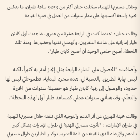
وخلال مسيرتها المهنية، سجّلت حنان أكثر من 9253 ساعة طيران، ما يعكس
خبرة واسعة اكتسبتها على مدار سنوات من العمل في قمرة القيادة
وقالت حنان: "عندما كنت في الرابعة عشرة من عمري، شاهدت أول كابتن
طيار إماراتية على شاشة التلفزيون، وألهمتني ثقتها وحضورها. ومنذ تلك
اللحظة، أصبح حلمي الوحيد أن أصبح كابتن طيار".
وأضافت: "الحصول على الشارة الرابعة يمثل إنجاز أعتز به كثيراً، لكنه
ليس نهاية الطريق. بالنسبة لي، هذه مجرد البداية، فطموحاتي ليس لها
حدود، والوصول إلى رتبة كابتن طيار هو حصيلة سنوات من الخبرة
والتعلّم، وقد هيأتني سنوات عملي كمساعد طيار أول لهذه اللحظة".
وقالت بخيتة المهيري عن أثر الدعم والتوجيه الذي تلقته خلال مسيرتها المهنية
في طيران الإمارات، : "تأثرت مسيرتي المهنية في طيران الإمارات بشكل كبير
بالدعم والإرشاد الذي تلقيته من قادة التدريب وكبار الطيارين طوال مسيرتي