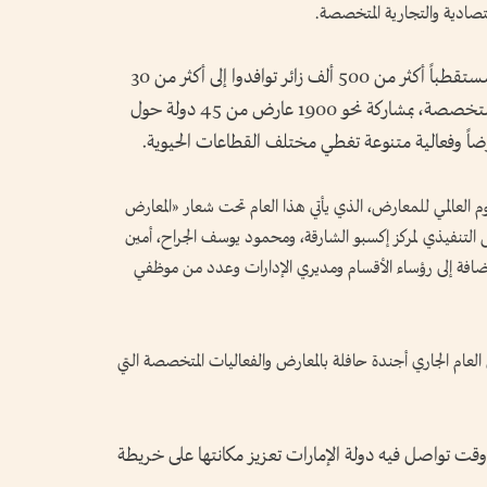
قتصادية والتجارية المتخصصة.
حيث نجح المركز في تحقيق معدلات نمو لافتة، مستقطباً أكثر من 500 ألف زائر توافدوا إلى أكثر من 30
معرضاً وفعالية اقتصادية وتجارية ومجتمعية متخصصة، بمشاركة نحو 1900 عارض من 45 دولة حول
وم العالمي للمعارض، الذي يأتي هذا العام تحت شعار «المعارض
لتنفيذي لمركز إكسبو الشارقة، ومحمود يوسف الجراح، أمين
بالإضافة إلى رؤساء الأقسام ومديري الإدارات وعدد من موظفي
عام الجاري أجندة حافلة بالمعارض والفعاليات المتخصصة التي
وقت تواصل فيه دولة الإمارات تعزيز مكانتها على خريطة