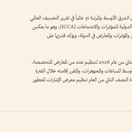
حيث تصدرت الدولة المركز الأول على مستوى الشرق الأوسط والمرتبة 31 عالمياً في تقرير التصنيف العالمي
للدول والمدن لعام 2025 الصادر عن الجمعية الدولية للمؤتمرات والاجتماعات (ICCA)، وهو ما يعكس
والمؤتمرات والمعارض في الدولة، ويؤكد قدرتها على
ويستعد مركز إكسبو الشارقة خلال النصف الثاني من عام 2026 لتنظيم عدد من المعارض المتخصصة،
 معرض الشرق الأوسط للساعات والمجوهرات، والمقرر إقامته خلال الفترة
، كما تتضمن أجندة النصف الثاني من العام تنظيم معرض الإمارات للعطور