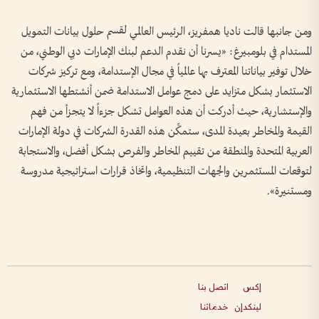
ومن جانبها قالت ناديا همفريز، الرئيس العالمي لقسم حلول بيانات التمويل
المستدام في بلومبيرغ: «يسرنا أن نقدم الدعم لبنك الإمارات دبي الوطني، من
خلال توفير بياناتنا المعترف بها عالمياً في مجال الإستدامة، ومع تركيز شركات
الاستثمار بشكل متزايد على دمج عوامل الاستدامة ضمن أنشتطها الاستثمارية
والإستشارية، حيث أدركت أن هذه العوامل تشكل جزءاً لا يتجزأ من فهم
القيمة والمخاطر بعيدة المدى، ستمكِّن هذه القدرة الشركات في دولة الإمارات
العربية المتحدة والمنطقة من تقييم المخاطر والفرص بشكل أفضل، والاستجابة
لتوقعات المستثمرين والجهات التنظيمية، واتخاذ قرارات استراتيجية مدروسة
ومستنيرة».
إكس
اتصل بنا
لينكدإن
خدماتنا