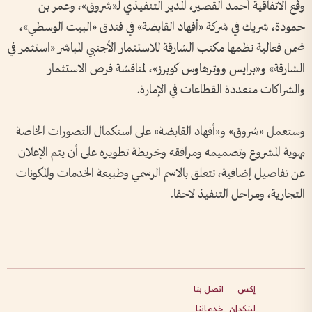
وقّع الاتفاقية أحمد القصير، المدير التنفيذي لـ«شروق»، وعمر بن
حمودة، شريك في شركة «أفهاد القابضة» في فندق «البيت الوسطي»،
ضمن فعالية نظمها مكتب الشارقة للاستثمار الأجنبي المباشر «استثمر في
الشارقة» و«برايس ووترهاوس كوبرز»، لمناقشة فرص الاستثمار
والشراكات متعددة القطاعات في الإمارة.
وستعمل «شروق» و«أفهاد القابضة» على استكمال التصورات الخاصة
بهوية المشروع وتصميمه ومرافقه وخريطة تطويره على أن يتم الإعلان
عن تفاصيل إضافية، تتعلق بالاسم الرسمي وطبيعة الخدمات والمكونات
التجارية، ومراحل التنفيذ لاحقا.
إكس
اتصل بنا
لينكدإن
خدماتنا