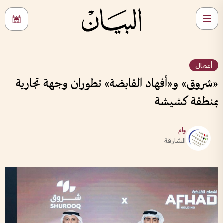
أعمال
«شروق» و«أفهاد القابضة» تطوران وجهة تجارية
بمنطقة كشيشة
وام
الشارقة