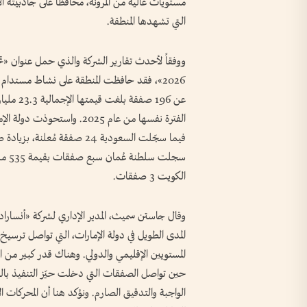
مستويات عالية من المرونة، محافظاً على جاذبيته ا
التي تشهدها المنطقة.
ووفقاً لأحدث تقارير الشركة والذي حمل عنوان «تح
2026»، فقد حافظت المنطقة على نشاط مستدام ف
سجلت
الكويت 3 صفقات.
وقال جاستن سميث، المدير الإداري لشركة «أنساراد
المدى الطويل في دولة الإمارات، التي تواصل ترسيخ
المستويين الإقليمي والدولي. وهناك قدر كبير من ال
حين تواصل الصفقات التي دخلت حيّز التنفيذ بالف
الواجبة والتدقيق الصارم. ونؤكد هنا أن المحركات ا