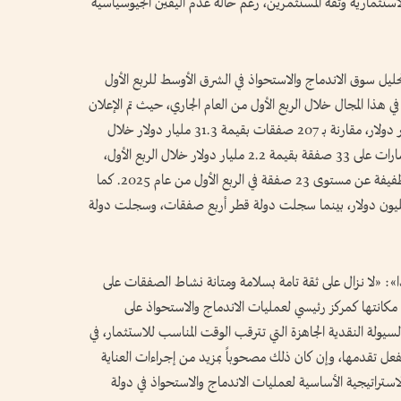
لاستثمارية وثقة المستثمرين، رغم حالة عدم اليقين الجيوسياسية
ليل سوق الاندماج والاستحواذ في الشرق الأوسط للربع الأول
ي هذا المجال خلال الربع الأول من العام الجاري، حيث تم الإعلان
عن 196 صفقة بلغت قيمتها الإجمالية 23.3 مليار دولار، مقارنة بـ 207 صفقات بقيمة 31.3 مليار دولار خلال
الفترة نفسها من عام 2025. واستحوذت دولة الإمارات على 33 صفقة بقيمة 2.2 مليار دولار خلال الربع الأول،
فيما سجّلت السعودية 24 صفقة مُعلنة، بزيادة طفيفة عن مستوى 23 صفقة في الربع الأول من عام 2025. كما
 سلطنة عُمان سبع صفقات بقيمة 535 مليون دولار، بينما سجلت دولة قطر أربع صفقات، وسجلت دولة
ا»: «لا نزال على ثقة تامة بسلامة ومتانة نشاط الصفقات على
 مكانتها كمركز رئيسي لعمليات الاندماج والاستحواذ على
سيولة النقدية الجاهزة التي تترقب الوقت المناسب للاستثمار، في
عل تقدمها، وإن كان ذلك مصحوباً بمزيد من إجراءات العناية
لاستراتيجية الأساسية لعمليات الاندماج والاستحواذ في دولة