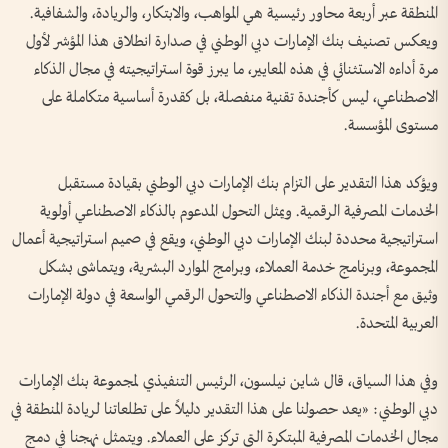
المنطقة عبر أربعة محاور رئيسية هي المواهب، والابتكار، والريادة، والشفافية.
ويعكس تصنيف بنك الإمارات دبي الوطني في صدارة انطلاق هذا المؤشر لأول
مرة أداءه الاستثنائي في هذه المعايير، ما يبرز قوة استراتيجيته في مجال الذكاء
الاصطناعي، ليس كأجندة تقنية منفصلة، بل كقدرة أساسية متكاملة على
مستوى المؤسسة.
ويؤكد هذا التقدير على التزام بنك الإمارات دبي الوطني بقيادة مستقبل
الخدمات المصرفية الرقمية. ويمثل التحول المدعوم بالذكاء الاصطناعي أولوية
استراتيجية محددة لبنك الإمارات دبي الوطني، ويقع في صميم استراتيجية أعمال
المجموعة، وبرنامج خدمة العملاء، وبرامج الموارد البشرية، ويتماشى بشكل
وثيق مع أجندة الذكاء الاصطناعي والتحول الرقمي الواسعة في دولة الإمارات
العربية المتحدة.
وفي هذا السياق، قال شاين نيلسون، الرئيس التنفيذي لمجموعة بنك الإمارات
دبي الوطني: «يعد حصولنا على هذا التقدير دليلاً على تطلعاتنا لريادة المنطقة في
مجال الخدمات المصرفية المبتكرة التي تركز على العملاء. ويتمثل نهجنا في دمج