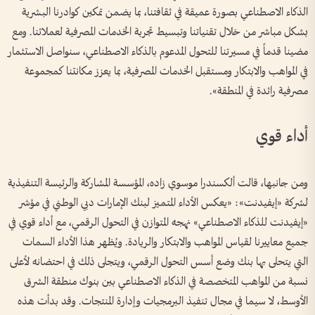
الذكاء الاصطناعي بصورة عميقة في ثقافتنا، بما يضمن تمكين كوادرنا البشرية
بشكل مباشر من خلال تقنياتنا وتبسيط تجربة الخدمات المصرفية لعملائنا. ومع
مضينا قدماً في مسيرتنا للتحول المدعوم بالذكاء الاصطناعي، سنواصل الاستثمار
في المواهب والابتكار ومستقبل الخدمات المصرفية، بما يعزز مكانتنا كمجموعة
مصرفية رائدة في المنطقة».
أداء قوي
ومن جانبها، قالت ألكسندرا موسوي زاده، المؤسسة المشاركة والرئيسة التنفيذية
لشركة «إيفيدنت»: «يعكس الأداء المتميز لبنك الإمارات دبي الوطني في مؤشر
«إيفيدنت للذكاء الاصطناعي» نهجه المتوازن في التحول الرقمي، مع أداء قوي في
جميع معاييرنا لقياس المواهب والابتكار والريادة. ويُظهر هذا الأداء السمات
التي يتحلى بها بنك وضع أسس التحول الرقمي، ويتجلى ذلك في احتضانه لأعلى
نسبة من المواهب المتخصصة في الذكاء الاصطناعي بين بنوك منطقة الشرق
الأوسط، لا سيما في مجال تنفيذ البرمجيات وإدارة المنتجات. وقد بدأت هذه