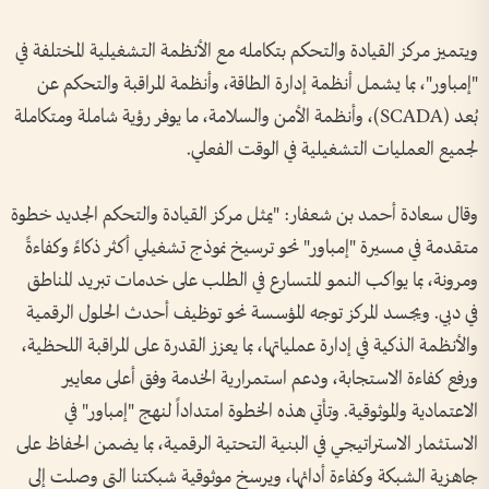
ويتميز مركز القيادة والتحكم بتكامله مع الأنظمة التشغيلية المختلفة في
"إمباور"، بما يشمل أنظمة إدارة الطاقة، وأنظمة المراقبة والتحكم عن
بُعد (SCADA)، وأنظمة الأمن والسلامة، ما يوفر رؤية شاملة ومتكاملة
لجميع العمليات التشغيلية في الوقت الفعلي.
وقال سعادة أحمد بن شعفار: "يمثل مركز القيادة والتحكم الجديد خطوة
متقدمة في مسيرة "إمباور" نحو ترسيخ نموذج تشغيلي أكثر ذكاءً وكفاءةً
ومرونة، بما يواكب النمو المتسارع في الطلب على خدمات تبريد المناطق
في دبي. ويجسد المركز توجه المؤسسة نحو توظيف أحدث الحلول الرقمية
والأنظمة الذكية في إدارة عملياتها، بما يعزز القدرة على المراقبة اللحظية،
ورفع كفاءة الاستجابة، ودعم استمرارية الخدمة وفق أعلى معايير
الاعتمادية والموثوقية. وتأتي هذه الخطوة امتداداً لنهج "إمباور" في
الاستثمار الاستراتيجي في البنية التحتية الرقمية، بما يضمن الحفاظ على
جاهزية الشبكة وكفاءة أدائها، ويرسخ موثوقية شبكتنا التي وصلت إلى