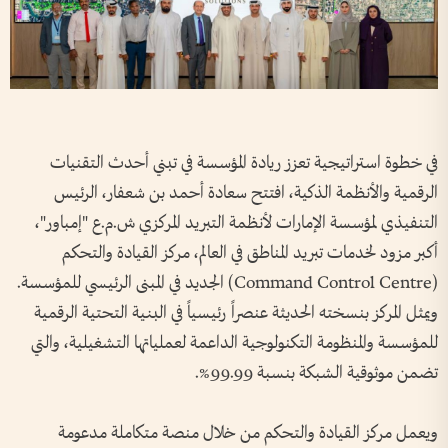
في خطوة استراتيجية تعزز ريادة المؤسسة في تبني أحدث التقنيات
الرقمية والأنظمة الذكية، افتتح سعادة أحمد بن شعفار، الرئيس
التنفيذي لمؤسسة الإمارات لأنظمة التبريد المركزي ش.م.ع "إمباور"،
أكبر مزود لخدمات تبريد المناطق في العالم، مركز القيادة والتحكم
(Command Control Centre) الجديد في المبنى الرئيسي للمؤسسة.
ويمثل المركز بنسخته الحديثة عنصراً رئيسياً في البنية التحتية الرقمية
للمؤسسة والمنظومة التكنولوجية الداعمة لعملياتها التشغيلية، والتي
تضمن موثوقية الشبكة بنسبة 99.99%.
ويعمل مركز القيادة والتحكم من خلال منصة متكاملة مدعومة