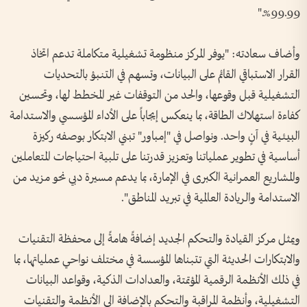
99.99%."
وأضاف سعادته: "يوفر المركز منظومة تشغيلية متكاملة تدعم اتخاذ
القرار الاستباقي القائم على البيانات، وتسهم في التنبؤ بالتحديات
التشغيلية قبل وقوعها، والحد من التوقفات غير المخطط لها، وتحسين
كفاءة استهلاك الطاقة، بما ينعكس إيجاباً على الأداء المؤسسي والاستدامة
البيئية في آنٍ واحد. ونواصل في "إمباور" تبني الابتكار بوصفه ركيزة
أساسية في تطوير عملياتنا وتعزيز قدرتنا على تلبية احتياجات المتعاملين
والمشاريع العمرانية الكبرى في الإمارة، بما يدعم مسيرة دبي نحو مزيد من
الاستدامة والريادة العالمية في تبريد المناطق".
ويمثل مركز القيادة والتحكم الجديد إضافةً هامةً إلى محفظة التقنيات
والابتكارات الحديثة التي تتبناها المؤسسة في مختلف نواحي عملياتها، بما
في ذلك الأنظمة الرقمية المؤتمتة، والعدادات الذكية، وقواعد البيانات
التشغيلية، وأنظمة المراقبة والتحكم بالإضافة الى الأنظمة والتقنيات