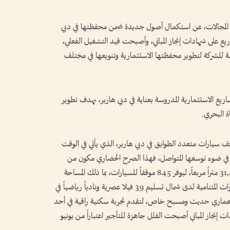
ة المجالات، عن استكمال أصول جديدة ضمن محفظتها في دبي
 على شهادات إنجاز المباني، وأصبحت قيد التشغيل الفعلي،
ة للشركة لتطوير محفظتها الاستثمارية وتنويعها في مختلف
يع الاستثمارية المدروسة بعناية في دبي هاربر، بهدف تطوير
ة البحري.
يارات متعدد الطوابق في دبي هاربر، الذي يأتي في الوقت
هة في ضوء توسعها المتواصل، فهذا الصرح الحضاري مكون من
تسعة طوابق، ويمتد على مساحة إجمالية تبلغ 31,487 متراً مربعاً، ليوفر 845 موقفاً للسيارات، بما ذلك المساحة
المتاحة على سطح البناء، كما شهدت محفظة الإيجارات المتنامية لدى شمال تسليم 39 فيلا عصرية ونادياً رياضياً في
 معماري حديث ومسبح خاص، لتقدم تجربة سكنية راقية في أحد
ت إنجاز المباني أصبحت الفلل جاهزة للتأجير اعتباراً من يونيو