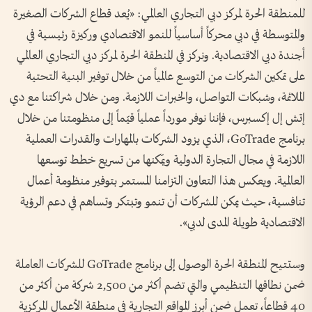
للمنطقة الحرة لمركز دبي التجاري العالمي: «يُعد قطاع الشركات الصغيرة
والمتوسطة في دبي محركاً أساسياً للنمو الاقتصادي وركيزة رئيسية في
أجندة دبي الاقتصادية. ونركز في المنطقة الحرة لمركز دبي التجاري العالمي
على تمكين الشركات من التوسع عالمياً من خلال توفير البنية التحتية
الملائمة، وشبكات التواصل، والخبرات اللازمة. ومن خلال شراكتنا مع دي
إتش إل إكسبرس، فإننا نوفر مورداً عملياً قيّماً إلى منظومتنا من خلال
برنامج GoTrade، الذي يزود الشركات بالمهارات والقدرات العملية
اللازمة في مجال التجارة الدولية ويمّكنها من تسريع خطط توسعها
العالمية. ويعكس هذا التعاون التزامنا المستمر بتوفير منظومة أعمال
تنافسية، حيث يمكن للشركات أن تنمو وتبتكر وتساهم في دعم الرؤية
الاقتصادية طويلة المدى لدبي».
وستتيح المنطقة الحرة الوصول إلى برنامج GoTrade للشركات العاملة
ضمن نطاقها التنظيمي والتي تضم أكثر من 2,500 شركة من أكثر من
40 قطاعاً، تعمل ضمن أبرز المواقع التجارية في منطقة الأعمال المركزية