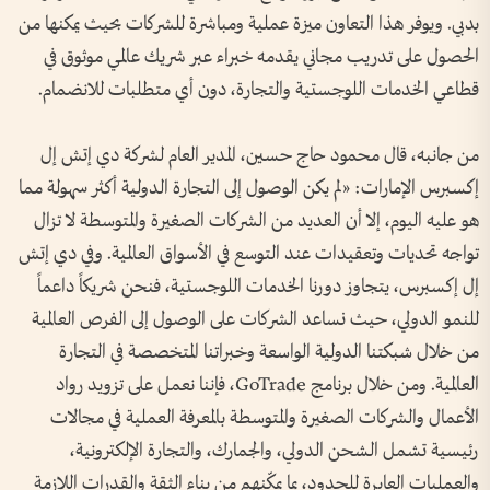
بدبي. ويوفر هذا التعاون ميزة عملية ومباشرة للشركات بحيث يمكنها من
الحصول على تدريب مجاني يقدمه خبراء عبر شريك عالمي موثوق في
قطاعي الخدمات اللوجستية والتجارة، دون أي متطلبات للانضمام.
من جانبه، قال محمود حاج حسين، المدير العام لشركة دي إتش إل
إكسبرس الإمارات: «لم يكن الوصول إلى التجارة الدولية أكثر سهولة مما
هو عليه اليوم، إلا أن العديد من الشركات الصغيرة والمتوسطة لا تزال
تواجه تحديات وتعقيدات عند التوسع في الأسواق العالمية. وفي دي إتش
إل إكسبرس، يتجاوز دورنا الخدمات اللوجستية، فنحن شريكاً داعماً
للنمو الدولي، حيث نساعد الشركات على الوصول إلى الفرص العالمية
من خلال شبكتنا الدولية الواسعة وخبراتنا المتخصصة في التجارة
العالمية. ومن خلال برنامج GoTrade، فإننا نعمل على تزويد رواد
الأعمال والشركات الصغيرة والمتوسطة بالمعرفة العملية في مجالات
رئيسية تشمل الشحن الدولي، والجمارك، والتجارة الإلكترونية،
والعمليات العابرة للحدود، بما يمكّنهم من بناء الثقة والقدرات اللازمة