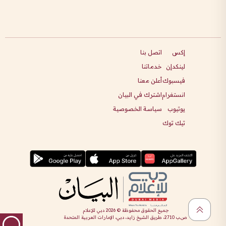
إكس
اتصل بنا
لينكدإن
خدماتنا
فيسبوك
أعلن معنا
انستغرام
اشترك في البيان
يوتيوب
سياسة الخصوصية
تيك توك
جميع الحقوق محفوظة ©
2026
دبي للإعلام
ص.ب 2710، طريق الشيخ زايد، دبي، الإمارات العربية المتحدة