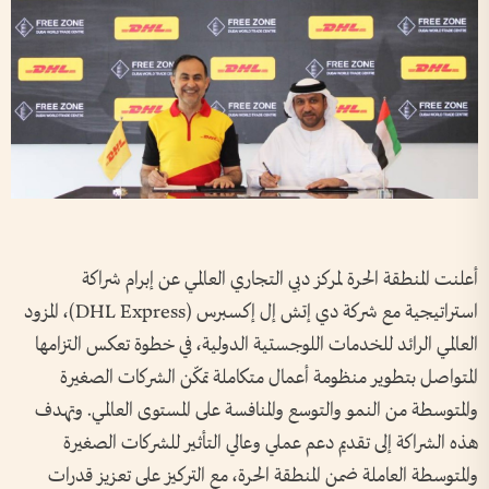
أعلنت المنطقة الحرة لمركز دبي التجاري العالمي عن إبرام شراكة
استراتيجية مع شركة دي إتش إل إكسبرس (DHL Express)، المزود
العالمي الرائد للخدمات اللوجستية الدولية، في خطوة تعكس التزامها
المتواصل بتطوير منظومة أعمال متكاملة تمكّن الشركات الصغيرة
والمتوسطة من النمو والتوسع والمنافسة على المستوى العالمي. وتهدف
هذه الشراكة إلى تقديم دعم عملي وعالي التأثير للشركات الصغيرة
والمتوسطة العاملة ضمن المنطقة الحرة، مع التركيز على تعزيز قدرات