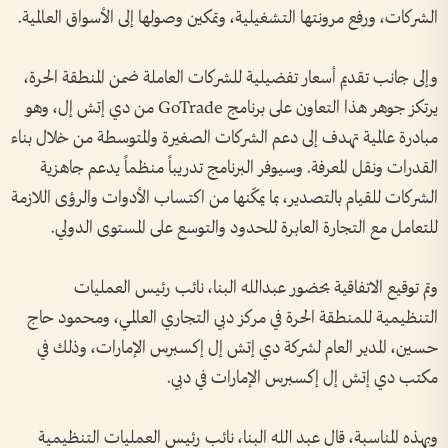
الشركات، ورفع مرونتها التشغيلية، وتمكين وصولها إلى الأسواق العالمية.
وإلى جانب تقديم أسعار تفضيلية للشركات العاملة ضمن المنطقة الحرة،
يرتكز جوهر هذا التعاون على برنامج GoTrade من دي إتش إل، وهو
مبادرة عالمية تهدف إلى دعم الشركات الصغيرة والمتوسطة من خلال بناء
القدرات ونقل المعرفة. وسيوفر البرنامج تدريباً منظماً يدعم جاهزية
الشركات للقيام بالتصدير، بما يمكّنها من اكتساب الأدوات والرؤى اللازمة
للتعامل مع التجارة العابرة للحدود والتوسع على المستوى الدولي.
وتم توقيع الاتفاقية بحضور عبدالله البنا، نائب رئيس العمليات
التنظيمية للمنطقة الحرة في مركز دبي التجاري العالمي، ومحمود حاج
حسين، المدير العام لشركة دي إتش إل إكسبرس الإمارات، وذلك في
مكتب دي إتش إل إكسبرس الإمارات في دبي.
وبهذه المناسبة، قال عبد الله البنا، نائب رئيس العمليات التنظيمية