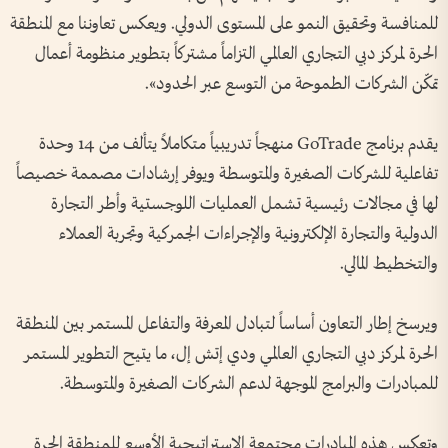
للمنافسة وتحقيق النمو على المستوى الدولي. ويعكس تعاوننا مع المنطقة
الحرة لمركز دبي التجاري العالمي التزاماً مشتركاً بتطوير منظومة أعمال
تمكّن الشركات الطموحة من التوسع عبر الحدود».
يقدم برنامج GoTrade منهجاً تدريبياً متكاملاً يتألف من 14 وحدة
تفاعلية للشركات الصغيرة والمتوسطة ويوفر إرشادات مصممة خصيصاً
لها في مجالات رئيسية تشمل العمليات اللوجستية وأطر التجارة
الدولية والتجارة الإلكترونية والإجراءات الجمركية وتجربة العملاء
والتخطيط المالي.
ويرسخ إطار التعاون أساساً لتبادل المعرفة والتفاعل المستمر بين المنطقة
الحرة لمركز دبي التجاري العالمي ودي إتش إل، ما يتيح التطوير المستمر
للمبادرات والبرامج الموجهة لدعم الشركات الصغيرة والمتوسطة.
وتعكس هذه المبادرات مجتمعة الاستراتيجية الأوسع للمنطقة الحرة