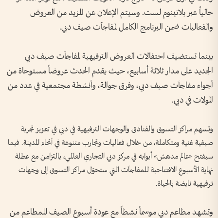
حالياً عبر بلاتينوم لست. وسيتم الإعلان عن المزيد من العروض
والفعاليات ضمن البرنامج الكامل لمفاجآت صيف دبي.
بينما تستضيف احتفالات العروض الترفيهية لمفاجآت صيف دبي
الجديد على مدار ثلاثة أسابيع، حيث يقدم الحدث عروضاً مستوحاة من
أجواء مفاجآت صيف دبي، وفرق جوالة، وأنشطة مجتمعية في عدد من
المولات في دبي.
وتسهم مراكز التسوق والفنادق والوجهات الترفيهية في دبي في تعزيز تجربة
صيفية غنية ومتكاملة، من خلال فعاليات وتجارب متنوعة في أنحاء المدينة. فيما
سيفتح «عالم مدهش» أبوابه في مركز دبي التجاري العالمي، بالتزامن مع عطلة
نهاية الأسبوع الافتتاحية للمفاجآت التي ستحوّل مراكز التسوق إلى وجهات
ترفيهية نابضة بالحياة.
وتشهد مطاعم دبي موسماً نشطاً مع عودة أسبوع الصيف للمطاعم من