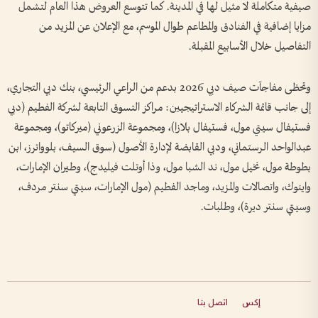
صيفية متكاملة لا مثيل لها في المدينة. كما تتوسع العروض هذا العام لتشمل
مزايا إضافية في الفنادق والمطاعم طوال الموسم، مع الإعلان عن المزيد من
التفاصيل خلال الأسابيع المقبلة.
وتحظى مفاجآت صيف دبي 2026 بدعم من الراعي الرئيسي، بنك دبي التجاري،
إلى جانب قائمة الشركاء الاستراتيجيين: مراكز التسوق التابعة لشركة الفطيم (دبي
فستيفال سيتي مول، فستيفال بلازا)، ومجموعة الزرعوني (ميركاتو)، ومجموعة
عبدالواحد الرستماني، ودبي القابضة لإدارة الأصول (سوق السيف، بلوواترز، ابن
بطوطة مول، نخيل مول، ند الشبا مول، وذا أوتلت فيليدج)، وطيران الإمارات،
واينوك، واتصالات والمزيد، وماجد الفطيم (مول الإمارات، سيتي سنتر مردف،
وسيتي سنتر ديرة)، وطلبات.
إكس
اتصل بنا