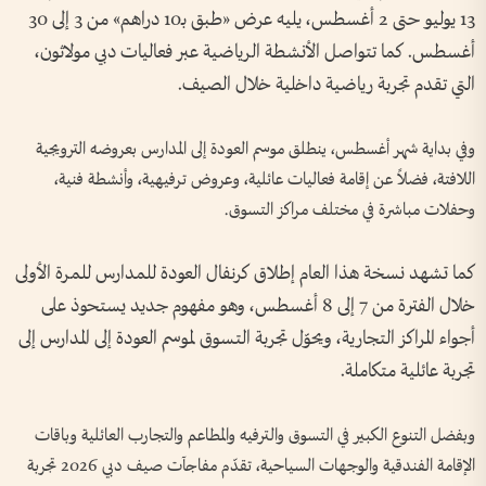
13 يوليو حتى 2 أغسطس، يليه عرض «طبق بـ10 دراهم» من 3 إلى 30
أغسطس. كما تتواصل الأنشطة الرياضية عبر فعاليات دبي مولاثون،
التي تقدم تجربة رياضية داخلية خلال الصيف.
وفي بداية شهر أغسطس، ينطلق موسم العودة إلى المدارس بعروضه الترويجية
اللافتة، فضلاً عن إقامة فعاليات عائلية، وعروض ترفيهية، وأنشطة فنية،
وحفلات مباشرة في مختلف مراكز التسوق.
كما تشهد نسخة هذا العام إطلاق كرنفال العودة للمدارس للمرة الأولى
خلال الفترة من 7 إلى 8 أغسطس، وهو مفهوم جديد يستحوذ على
أجواء المراكز التجارية، ويحوّل تجربة التسوق لموسم العودة إلى المدارس إلى
تجربة عائلية متكاملة.
وبفضل التنوع الكبير في التسوق والترفيه والمطاعم والتجارب العائلية وباقات
الإقامة الفندقية والوجهات السياحية، تقدّم مفاجآت صيف دبي 2026 تجربة