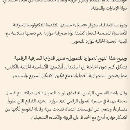
المؤسستين بدفع الابتكار وتعزيز المرونة وتقديم خدمات مالية من الجيل الجديد في
دولة الإمارات والمنطقة.
وبموجب الاتفاقية، ستوفر «فيمبل» منصتها المتقدمة للتكنولوجيا المصرفية
الأساسية، المصممة للعمل كطبقة نواة مصرفية موازية يتم دمجها بسلاسة مع
البنية التحتية الحالية لموارد للتمويل.
ويتيح هذا النهج لـ«موارد للتمويل» تعزيز قدراتها المصرفية الرقمية
بشكل كبير دون الحاجة إلى استبدال أنظمتها الأساسية الحالية بالكامل،
مما يضمن استمرارية العمليات مع تمكين الابتكار السريع والمستمر.
وقال راشد القبيسي، الرئيس التنفيذي لموارد للتمويل: تمثل شراكتنا مع فيمبل
محطة مهمة في مسيرة التحول الرقمي لدى موارد. يشهد القطاع المالي تطوراً
متسارعاً، ويتعين على المؤسسات اعتماد تقنيات مرنة وقابلة للتوسع تُمكّنها من
الابتكار بوتيرة أسرع مع الحفاظ على المرونة والكفاءة التشغيلية.