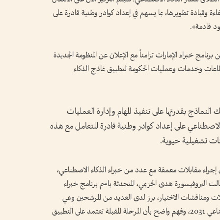
ءة وقيادة تطويرها، بما يسهم في إعداد كوادر وطنية قادرة على
ود قادمة».
نامج خبراء الإمارات تزامناً مع الإعلان عن المنظومة الجديدة
ات، والتي تهدف لتحويل 50% من قطاعات وخدمات وعمليات الحكومة لتطبيق نماذج الذكاء
 النماذج بقدرتها على تنفيذ المهام وإدارة العمليات
الاصطناعي على إعداد كوادر وطنية قادرة للتعامل مع هذه
ئات تشغيلية حيوية.
إجراء مقابلات معمقة مع عدد من خبراء الذكاء الاصطناعي،
الت البروفيسورة هدى الخزيمي، المتحدثة باسم برنامج خبراء
لات ومناقشات الاختيار، برز لدى العديد من المرشحين وعي
متقدم باستراتيجية الإمارات الوطنية للذكاء الاصطناعي 2031، وفهم واضح بأن المرحلة المقبلة تعتمد على التطبيق