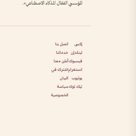
المؤسسي الفعّال للذكاء الاصطناعي».
إكس
اتصل بنا
لينكدإن
خدماتنا
فيسبوك
أعلن معنا
انستغرام
اشترك في
يوتيوب
البيان
تيك توك
سياسة
الخصوصية