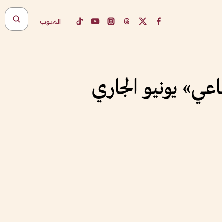
المبوب
عي» يونيو الجاري